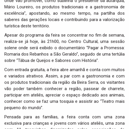
onde vão promover, como sublinha o presidente da autarquia,
Mário Loureiro, os produtos tradicionais e a gastronomia de
excelência”, apostando, ao mesmo tempo, na partilha dos
saberes das gerações locais e contribuindo para a valorização
turística deste território.
Apesar do programa da feira se concentrar no fim de semana,
realiza-se já hoje, às 21h00, no Centro Cultural, uma sessão
solene onde será exibido o documentário “Pagar a Promessa:
Romaria dos Rebanhos a São Geraldo”, seguido de uma tertúlia
sobre “Tábua de Queijos e Sabores com História”.
Com entrada gratuita, a feira abre amanhã e conta com muitos
e variados atrativos. Assim, a par com a gastronomia e com
os produtos tradicionais da região da Beira Serra, os visitantes
vão poder também conhecer a região, passear de charrete,
participar em ateliês, apreciar o espaço dedicado aos animais,
conhecer como se faz uma tosquia e assistir ao “Teatro mais
pequeno do mundo”.
Pensada para as famílias, a feira conta com uma zona
exclusiva para crianças e jovens com vários ateliês, uma zona