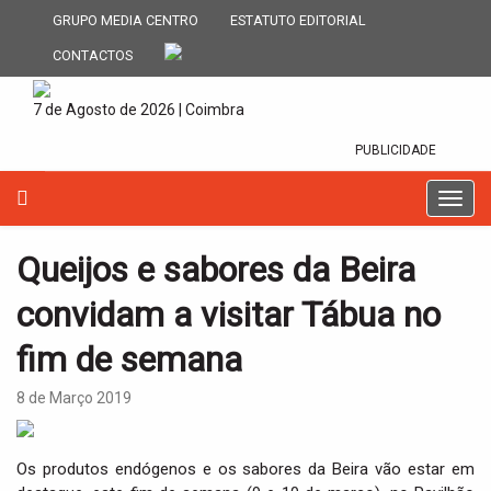
GRUPO MEDIA CENTRO
ESTATUTO EDITORIAL
CONTACTOS
7 de Agosto de 2026 | Coimbra
PUBLICIDADE
T
o
g
Queijos e sabores da Beira
g
l
convidam a visitar Tábua no
e
n
fim de semana
a
v
8 de Março 2019
i
g
a
Os produtos endógenos e os sabores da Beira vão estar em
t