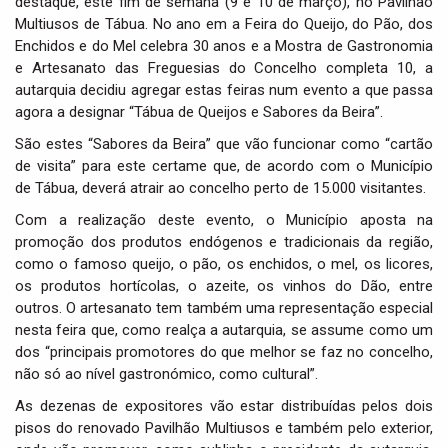
destaque, este fim de semana (9 e 10 de março), no Pavilhão
i
Multiusos de Tábua. No ano em a Feira do Queijo, do Pão, dos
o
Enchidos e do Mel celebra 30 anos e a Mostra de Gastronomia
n
e Artesanato das Freguesias do Concelho completa 10, a
autarquia decidiu agregar estas feiras num evento a que passa
agora a designar “Tábua de Queijos e Sabores da Beira”.
São estes “Sabores da Beira” que vão funcionar como “cartão
de visita” para este certame que, de acordo com o Município
de Tábua, deverá atrair ao concelho perto de 15.000 visitantes.
Com a realização deste evento, o Município aposta na
promoção dos produtos endógenos e tradicionais da região,
como o famoso queijo, o pão, os enchidos, o mel, os licores,
os produtos hortícolas, o azeite, os vinhos do Dão, entre
outros. O artesanato tem também uma representação especial
nesta feira que, como realça a autarquia, se assume como um
dos “principais promotores do que melhor se faz no concelho,
não só ao nível gastronómico, como cultural”.
As dezenas de expositores vão estar distribuídas pelos dois
pisos do renovado Pavilhão Multiusos e também pelo exterior,