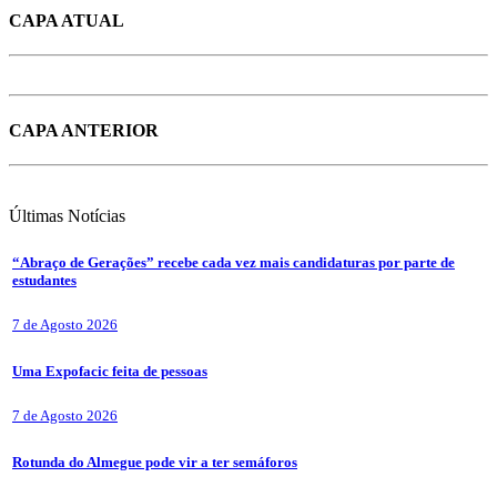
CAPA ATUAL
CAPA ANTERIOR
Últimas
Notícias
“Abraço de Gerações” recebe cada vez mais candidaturas por parte de
estudantes
7 de Agosto 2026
Uma Expofacic feita de pessoas
7 de Agosto 2026
Rotunda do Almegue pode vir a ter semáforos