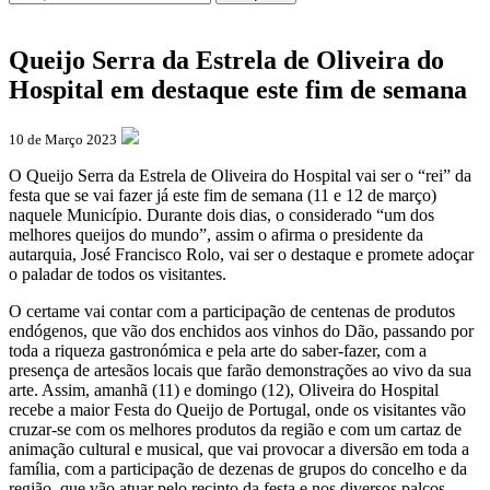
Queijo Serra da Estrela de Oliveira do
Hospital em destaque este fim de semana
10 de Março 2023
O Queijo Serra da Estrela de Oliveira do Hospital vai ser o “rei” da
festa que se vai fazer já este fim de semana (11 e 12 de março)
naquele Município. Durante dois dias, o considerado “um dos
melhores queijos do mundo”, assim o afirma o presidente da
autarquia, José Francisco Rolo, vai ser o destaque e promete adoçar
o paladar de todos os visitantes.
O certame vai contar com a participação de centenas de produtos
endógenos, que vão dos enchidos aos vinhos do Dão, passando por
toda a riqueza gastronómica e pela arte do saber-fazer, com a
presença de artesãos locais que farão demonstrações ao vivo da sua
arte. Assim, amanhã (11) e domingo (12), Oliveira do Hospital
recebe a maior Festa do Queijo de Portugal, onde os visitantes vão
cruzar-se com os melhores produtos da região e com um cartaz de
animação cultural e musical, que vai provocar a diversão em toda a
família, com a participação de dezenas de grupos do concelho e da
região, que vão atuar pelo recinto da festa e nos diversos palcos