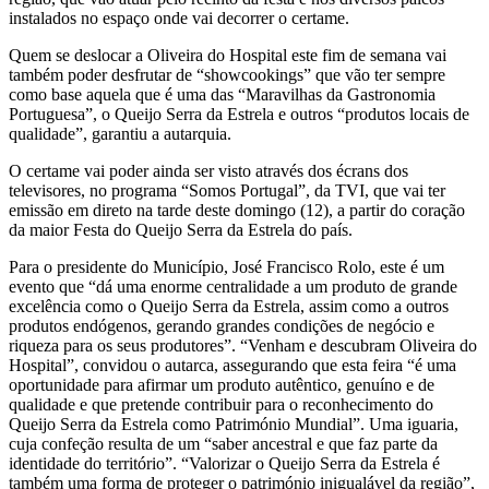
instalados no espaço onde vai decorrer o certame.
Quem se deslocar a Oliveira do Hospital este fim de semana vai
também poder desfrutar de “showcookings” que vão ter sempre
como base aquela que é uma das “Maravilhas da Gastronomia
Portuguesa”, o Queijo Serra da Estrela e outros “produtos locais de
qualidade”, garantiu a autarquia.
O certame vai poder ainda ser visto através dos écrans dos
televisores, no programa “Somos Portugal”, da TVI, que vai ter
emissão em direto na tarde deste domingo (12), a partir do coração
da maior Festa do Queijo Serra da Estrela do país.
Para o presidente do Município, José Francisco Rolo, este é um
evento que “dá uma enorme centralidade a um produto de grande
excelência como o Queijo Serra da Estrela, assim como a outros
produtos endógenos, gerando grandes condições de negócio e
riqueza para os seus produtores”. “Venham e descubram Oliveira do
Hospital”, convidou o autarca, assegurando que esta feira “é uma
oportunidade para afirmar um produto autêntico, genuíno e de
qualidade e que pretende contribuir para o reconhecimento do
Queijo Serra da Estrela como Património Mundial”. Uma iguaria,
cuja confeção resulta de um “saber ancestral e que faz parte da
identidade do território”. “Valorizar o Queijo Serra da Estrela é
também uma forma de proteger o património inigualável da região”,