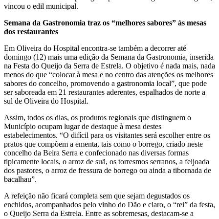
vincou o edil municipal.
Semana da Gastronomia traz os “melhores sabores” às mesas
dos restaurantes
Em Oliveira do Hospital encontra-se também a decorrer até
domingo (12) mais uma edição da Semana da Gastronomia, inserida
na Festa do Queijo da Serra de Estrela. O objetivo é nada mais, nada
menos do que “colocar à mesa e no centro das atenções os melhores
sabores do concelho, promovendo a gastronomia local”, que pode
ser saboreada em 21 restaurantes aderentes, espalhados de norte a
sul de Oliveira do Hospital.
Assim, todos os dias, os produtos regionais que distinguem o
Município ocupam lugar de destaque à mesa destes
estabelecimentos. “O difícil para os visitantes será escolher entre os
pratos que compõem a ementa, tais como o borrego, criado neste
concelho da Beira Serra e confecionado nas diversas formas
tipicamente locais, o arroz de suã, os torresmos serranos, a feijoada
dos pastores, o arroz de fressura de borrego ou ainda a tibornada de
bacalhau”.
A refeição não ficará completa sem que sejam degustados os
enchidos, acompanhados pelo vinho do Dão e claro, o “rei” da festa,
o Queijo Serra da Estrela. Entre as sobremesas, destacam-se a