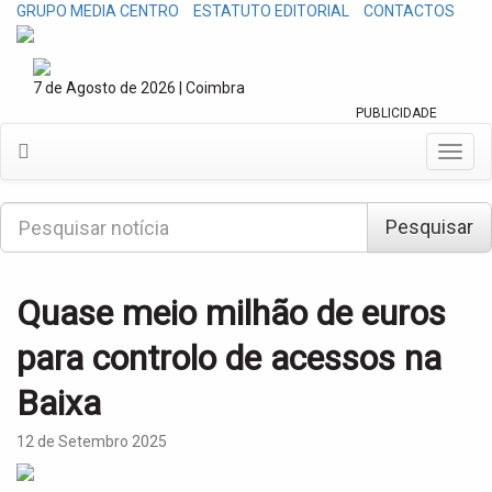
GRUPO MEDIA CENTRO
ESTATUTO EDITORIAL
CONTACTOS
7 de Agosto de 2026 | Coimbra
PUBLICIDADE
T
o
g
P
g
Pesquisar
e
l
s
e
q
n
u
Quase meio milhão de euros
a
i
v
s
para controlo de acessos na
i
a
g
r
Baixa
a
t
i
12 de Setembro 2025
o
n