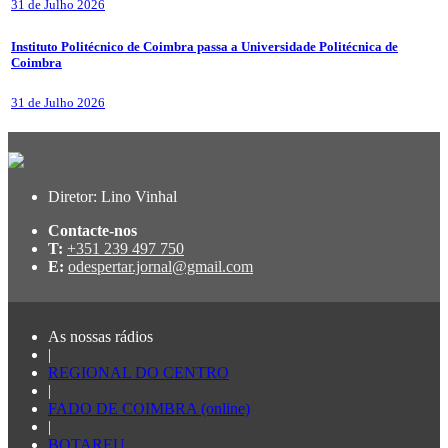
31 de Julho 2026
Instituto Politécnico de Coimbra passa a Universidade Politécnica de
Coimbra
31 de Julho 2026
Diretor: Lino Vinhal
Contacte-nos
T:
+351 239 497 750
E:
odespertar.jornal@gmail.com
As nossas rádios
|
REGIONAL DO CENTRO
|
FADO DE COIMBRA (online)
|
BOTAREU