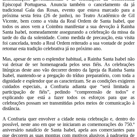
Episcopal Portuguesa. Anuncia também o cancelamento da já
tradicional Gala das Rosas, evento que estava marcado para a
próxima sexta feira (26 de junho), no Teatro Académico de Gil
Vicente, bem como a visita da Real Ordem de Santa Isabel, que
todos os anos vem a Coimbra manifestar a sua devoção à Rainha
Santa Isabel, nomeadamente assegurando a celebração da missa da
tarde do dia da solenidade. Como medida de precaução, esta visita
foi cancelada, tendo a Real Ordem reiterado a sua vontade de poder
retomar esta tradição celebrativa já no próximo ano.
Mas, apesar de sem o esplendor habitual, a Rainha Santa Isabel não
vai deixar de ser homenageada pelos seus fiéis. As celebrações
litúrgicas deste ano vão decorrer dentro da Igreja da Rainha Santa
Isabel, mantendo-se a pregação do tríduo preparatório, com toda a
dignidade e esplendor que as caracterizam. Se as condições exigirem
cuidados especiais, a Confraria adianta que “será limitada a
participação de fiéis”, pedindo “compreensão de todos” e
explicando que está a fazer todos os esforços para que as
celebrações possam ser transmitidas pelos meios de comunicação à
distância.
A Confraria quer envolver a cidade nesta celebração e, dentro do
possível, neste ano em que se iniciaram as comemorações do 750.º
aniversário natalício de Santa Isabel, apela aos comerciantes para
que decorem as suas montras com motivos alusivos à padroeira de