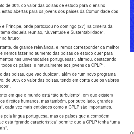
to de 30% do valor das bolsas de estudo para o ensino
s estão abertas para os jovens dos países da Comunidade dos
e Príncipe, onde participou no domingo (27) na cimeira da
 tema daquela reunião, “Juventude e Sustentabilidade”,
no futuro”.
tante, de grande relevância, e iremos corresponder da melhor
e iremos fazer no aumento das bolsas de estudo quer para
amentos nas universidades portuguesas”, afirmou, destacando
 a todos os países, e naturalmente aos jovens da CPLP”.
to das bolsas, que vão duplicar”, além de “um novo programa
vo, de 30% do valor das bolsas, tendo em conta que os valores
odos”.
to em que o mundo está “tão turbulento”, em que existem
aos direitos humanos, mas também, por outro lado, grandes
cas”, cada vez mais entidades como a CPLP são importantes.
dos pela língua portuguesa, mas os países que a compõem
e esta “grande característica” permite que a CPLP tenha “uma
ais”.
Ú