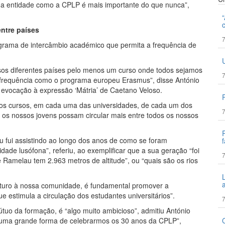
ma entidade como a CPLP é mais importante do que nunca”,
ntre países
7
grama de intercâmbio académico que permita a frequência de
sos diferentes países pelo menos um curso onde todos sejamos
7
 frequência como o programa europeu Erasmus”, disse António
a evocação à expressão ‘Mátria’ de Caetano Veloso.
dos cursos, em cada uma das universidades, de cada um dos
7
 os nossos jovens possam circular mais entre todos os nossos
 fui assistindo ao longo dos anos de como se foram
f
ade lusófona”, referiu, ao exemplificar que a sua geração “foi
7
 Ramelau tem 2.963 metros de altitude”, ou “quais são os rios
futuro à nossa comunidade, é fundamental promover a
e estimula a circulação dos estudantes universitários”.
7
uo da formação, é “algo muito ambicioso”, admitiu António
ra uma grande forma de celebrarmos os 30 anos da CPLP”,