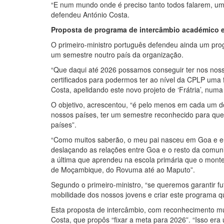
“E num mundo onde é preciso tanto todos falarem, u
defendeu António Costa.
Proposta de programa de intercâmbio académico e
O primeiro-ministro português defendeu ainda um pro
um semestre noutro país da organização.
“Que daqui até 2026 possamos conseguir ter nos nos
certificados para podermos ter ao nível da CPLP uma
Costa, apelidando este novo projeto de ‘Frátria’, num
O objetivo, acrescentou, “é pelo menos em cada um 
nossos países, ter um semestre reconhecido para que
países”.
“Como muitos saberão, o meu pai nasceu em Goa e eu
deslaçando as relações entre Goa e o resto da comunid
a última que aprendeu na escola primária que o monte
de Moçambique, do Rovuma até ao Maputo”.
Segundo o primeiro-ministro, “se queremos garantir 
mobilidade dos nossos jovens e criar este programa qu
Esta proposta de intercâmbio, com reconhecimento mút
Costa, que propôs “fixar a meta para 2026”. “Isso e