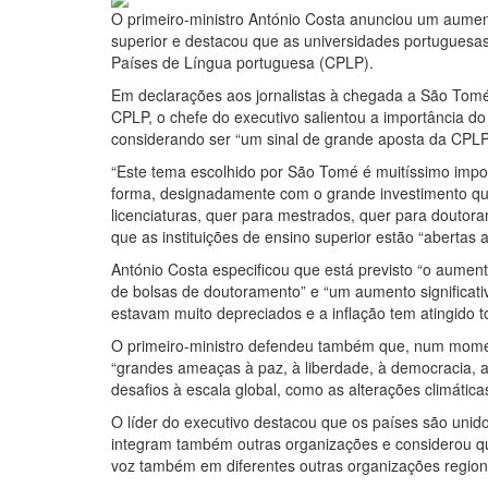
O primeiro-ministro António Costa anunciou um aumen
superior e destacou que as universidades portuguesa
Países de Língua portuguesa (CPLP).
Em declarações aos jornalistas à chegada a São Tomé 
CPLP, o chefe do executivo salientou a importância do
considerando ser “um sinal de grande aposta da CPLP 
“Este tema escolhido por São Tomé é muitíssimo impor
forma, designadamente com o grande investimento qu
licenciaturas, quer para mestrados, quer para doutor
que as instituições de ensino superior estão “abertas
António Costa especificou que está previsto “o aumen
de bolsas de doutoramento” e “um aumento significati
estavam muito depreciados e a inflação tem atingido t
O primeiro-ministro defendeu também que, num momen
“grandes ameaças à paz, à liberdade, à democracia, 
desafios à escala global, como as alterações climáti
O líder do executivo destacou que os países são uni
integram também outras organizações e considerou qu
voz também em diferentes outras organizações region