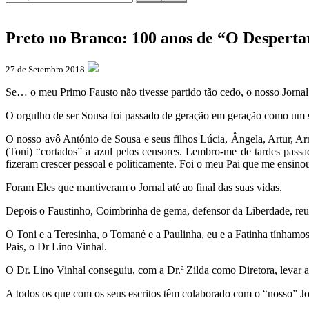
Preto no Branco: 100 anos de “O Desperta
27 de Setembro 2018
Se… o meu Primo Fausto não tivesse partido tão cedo, o nosso Jornal
O orgulho de ser Sousa foi passado de geração em geração como um s
O nosso avô António de Sousa e seus filhos Lúcia, Ângela, Artur, Arm
(Toni) “cortados” a azul pelos censores. Lembro-me de tardes passa
fizeram crescer pessoal e politicamente. Foi o meu Pai que me ensino
Foram Eles que mantiveram o Jornal até ao final das suas vidas.
Depois o Faustinho, Coimbrinha de gema, defensor da Liberdade, reun
O Toni e a Teresinha, o Tomané e a Paulinha, eu e a Fatinha tínhamo
Pais, o Dr Lino Vinhal.
O Dr. Lino Vinhal conseguiu, com a Dr.ª Zilda como Diretora, levar a
A todos os que com os seus escritos têm colaborado com o “nosso” J