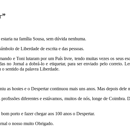
r”
 estaria na família Sousa, sem dúvida nenhuma.
ímbolo de Liberdade de escrita e das pessoas.
ando e Toni lutaram por um País livre, tendo muitas vezes os seus esc
das no Jornal a dobrá-lo e etiquetar, para ser enviado pelo correio.
u o sentido da palavra Liberdade.
iu as hostes e o Despertar continuou mais uns anos. Mas depois dele 
s profissões diferentes e estávamos, muitos de nós, longe de Coimbra
 bom porto e fazer chegar aos 100 anos o Despertar.
ornal o nosso muito Obrigado.