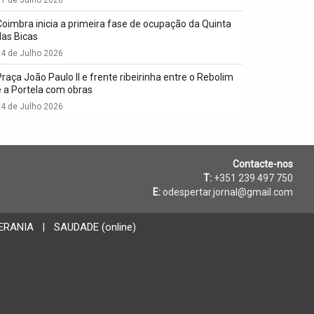
Coimbra inicia a primeira fase de ocupação da Quinta
das Bicas
4 de Julho 2026
Praça João Paulo II e frente ribeirinha entre o Rebolim
e a Portela com obras
4 de Julho 2026
Contacte-nos
T:
+351 239 497 750
E:
odespertar.jornal@gmail.com
ERANIA
SAUDADE (online)
|