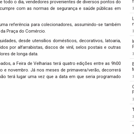
e todo o dia, vendedores provenientes de diversos pontos do
ue cumpre com as normas de segurança e saúde públicas em
3
é uma referência para colecionadores, assumindo-se também
o da Praça do Comércio.
3
uidades, desde utensílios domésticos, decorativos, latoaria,
zidos por alfarrabistas, discos de vinil, selos postais e outras
ores de longa data.
3
dos, a Feira de Velharias terá quatro edições entre as 9h00
bro e novembro. Já nos meses de primavera/verão, decorrerá
não terá lugar uma vez que a data em que seria programado
3
3
3
3