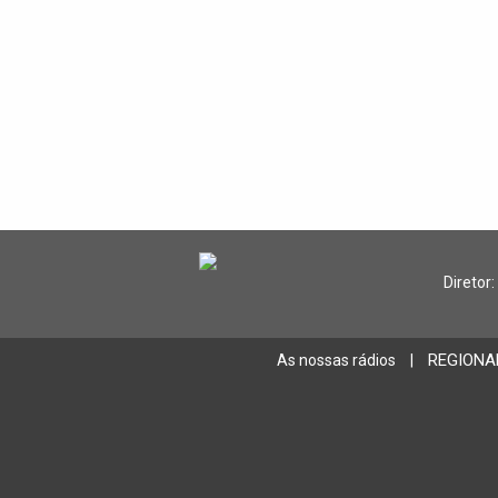
Diretor:
REGIONA
As nossas rádios
|