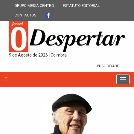
GRUPO MEDIA CENTRO
ESTATUTO EDITORIAL
CONTACTOS
9 de Agosto de 2026 | Coimbra
PUBLICIDADE
T
o
g
g
l
e
n
a
v