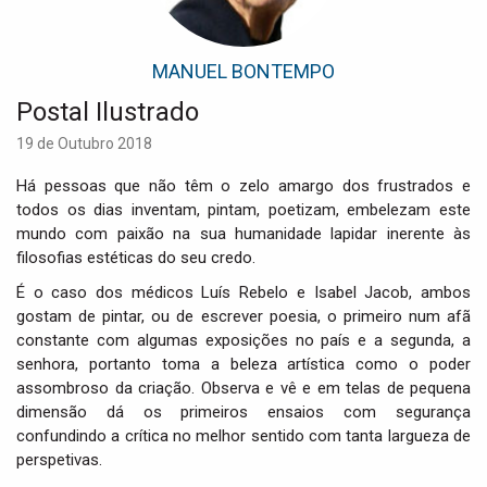
i
g
a
MANUEL BONTEMPO
t
i
Postal Ilustrado
o
19 de Outubro 2018
n
Há pessoas que não têm o zelo amargo dos frustrados e
todos os dias inventam, pintam, poetizam, embelezam este
mundo com paixão na sua humanidade lapidar inerente às
filosofias estéticas do seu credo.
É o caso dos médicos Luís Rebelo e Isabel Jacob, ambos
gostam de pintar, ou de escrever poesia, o primeiro num afã
constante com algumas exposições no país e a segunda, a
senhora, portanto toma a beleza artística como o poder
assombroso da criação. Observa e vê e em telas de pequena
dimensão dá os primeiros ensaios com segurança
confundindo a crítica no melhor sentido com tanta largueza de
perspetivas.