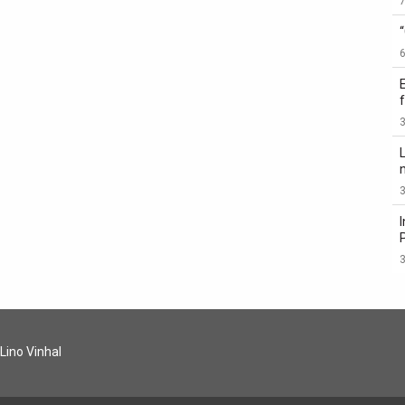
3
3
3
 Lino Vinhal