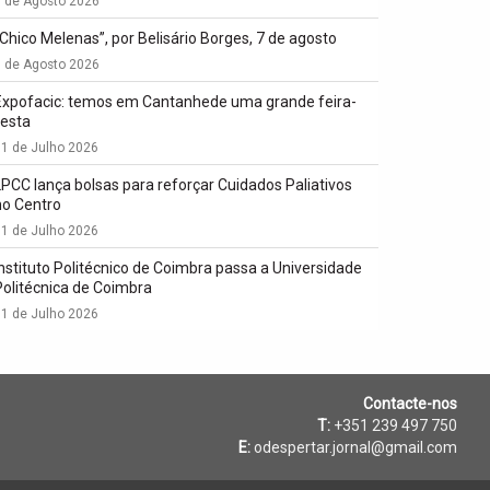
7 de Agosto 2026
“Chico Melenas”, por Belisário Borges, 7 de agosto
6 de Agosto 2026
Expofacic: temos em Cantanhede uma grande feira-
festa
1 de Julho 2026
LPCC lança bolsas para reforçar Cuidados Paliativos
no Centro
1 de Julho 2026
Instituto Politécnico de Coimbra passa a Universidade
Politécnica de Coimbra
1 de Julho 2026
Contacte-nos
T:
+351 239 497 750
E:
odespertar.jornal@gmail.com