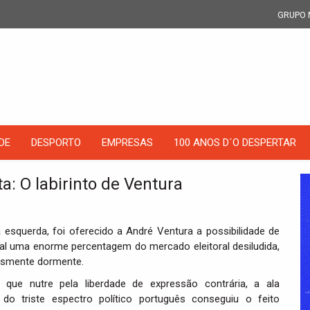
GRUPO 
DE
DESPORTO
EMPRESAS
100 ANOS D´O DESPERTAR
a: O labirinto de Ventura
da esquerda, foi oferecido a André Ventura a possibilidade de
al uma enorme percentagem do mercado eleitoral desiludida,
esmente dormente.
 que nutre pela liberdade de expressão contrária, a ala
a do triste espectro político português conseguiu o feito