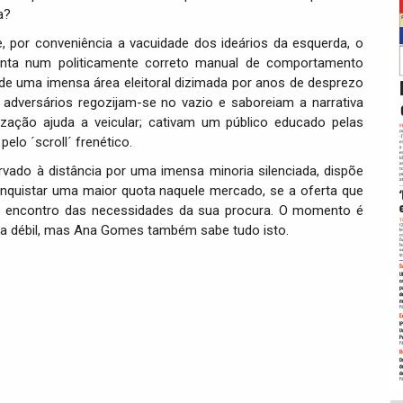
a?
por conveniência a vacuidade dos ideários da esquerda, o
enta num politicamente correto manual de comportamento
de uma imensa área eleitoral dizimada por anos de desprezo
 adversários regozijam-se no vazio e saboreiam a narrativa
ização ajuda a veicular; cativam um público educado pelas
elo ´scroll´ frenético.
rvado à distância por uma imensa minoria silenciada, dispõe
nquistar uma maior quota naquele mercado, se a oferta que
 ao encontro das necessidades da sua procura. O momento é
cia débil, mas Ana Gomes também sabe tudo isto.