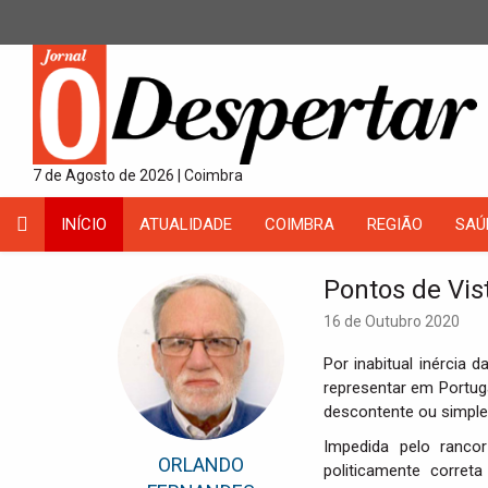
7 de Agosto de 2026 | Coimbra
INÍCIO
ATUALIDADE
COIMBRA
REGIÃO
SAÚ
Pontos de Vist
16 de Outubro 2020
Por inabitual inércia 
representar em Portug
descontente ou simpl
Impedida pelo rancor
ORLANDO
politicamente corret