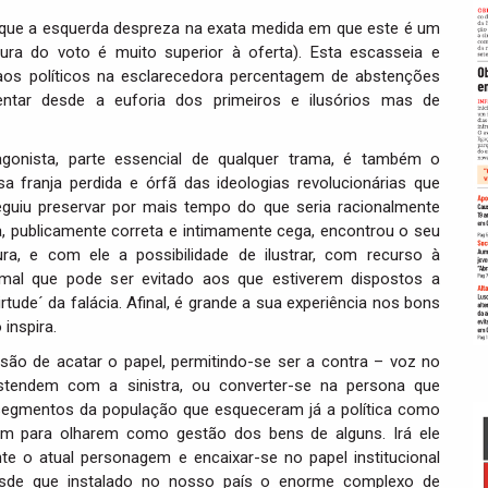
(que a esquerda despreza na exata medida em que este é um
cura do voto é muito superior à oferta). Esta escasseia e
 aos políticos na esclarecedora percentagem de abstenções
tar desde a euforia dos primeiros e ilusórios mas de
gonista, parte essencial de qualquer trama, é também o
sa franja perdida e órfã das ideologias revolucionárias que
eguiu preservar por mais tempo do que seria racionalmente
a, publicamente correta e intimamente cega, encontrou o seu
ra, e com ele a possibilidade de ilustrar, com recurso à
mal que pode ser evitado aos que estiverem dispostos a
´virtude´ da falácia. Afinal, é grande a sua experiência nos bons
inspira.
são de acatar o papel, permitindo-se ser a contra – voz no
stendem com a sinistra, ou converter-se na persona que
 segmentos da população que esqueceram já a política como
 para olharem como gestão dos bens de alguns. Irá ele
e o atual personagem e encaixar-se no papel institucional
desde que instalado no nosso país o enorme complexo de