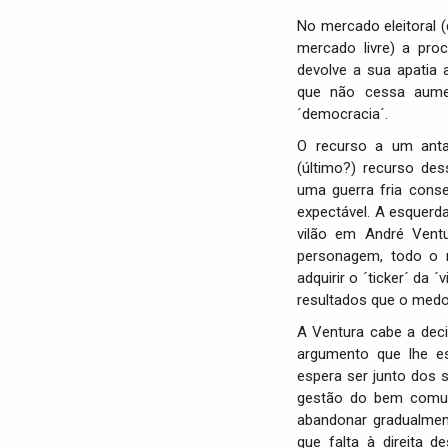
No mercado eleitoral 
mercado livre) a pro
devolve a sua apatia
que não cessa aumen
´democracia´.
O recurso a um anta
(último?) recurso des
uma guerra fria cons
expectável. A esquerd
vilão em André Ventu
personagem, todo o 
adquirir o ´ticker´ da 
resultados que o medo 
A Ventura cabe a deci
argumento que lhe e
espera ser junto dos
gestão do bem comum
abandonar gradualment
que falta à direita 