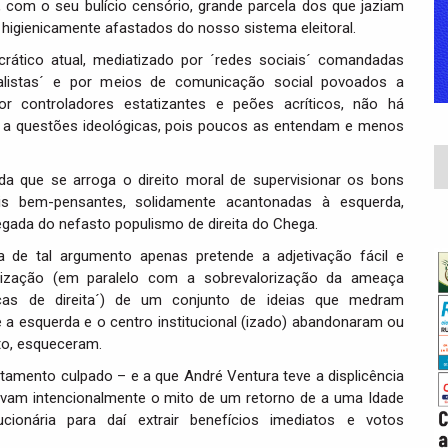
, com o seu bulício censório, grande parcela dos que jaziam
 higienicamente afastados do nosso sistema eleitoral.
tico atual, mediatizado por ´redes sociais´ comandadas
talistas´ e por meios de comunicação social povoados a
r controladores estatizantes e peões acríticos, não há
r a questões ideológicas, pois poucos as entendam e menos
da que se arroga o direito moral de supervisionar os bons
s bem-pensantes, solidamente acantonadas à esquerda,
egada do nefasto populismo de direita do Chega.
a de tal argumento apenas pretende a adjetivação fácil e
rização (em paralelo com a sobrevalorização da ameaça
rças de direita´) de um conjunto de ideias que medram
a esquerda e o centro institucional (izado) abandonaram ou
o, esqueceram.
tamento culpado – e a que André Ventura teve a displicência
ivam intencionalmente o mito de um retorno de a uma Idade
ucionária para daí extrair benefícios imediatos e votos