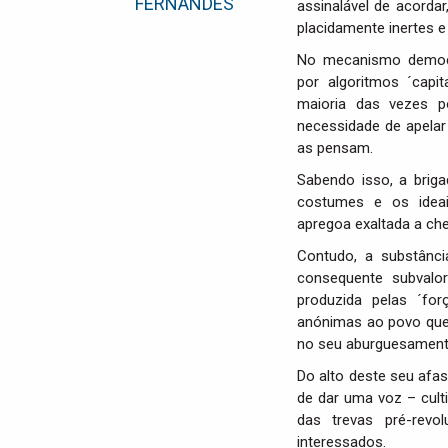
FERNANDES
assinalável de acordar
placidamente inertes e
No mecanismo democrá
por algoritmos ´capi
maioria das vezes po
necessidade de apela
as pensam.
Sabendo isso, a briga
costumes e os ideai
apregoa exaltada a ch
Contudo, a substânci
consequente subvalo
produzida pelas ´fo
anónimas ao povo que 
no seu aburguesament
Do alto deste seu afas
de dar uma voz – cult
das trevas pré-revol
interessados.