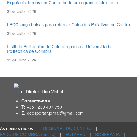
Expofacic: temos em Cantanhede uma grande feira-festa
31 de Julho 2026
LPCC lança bolsas para reforçar Cuidados Paliativos no Centro
31 de Julho 2026
Instituto Politécnico de Coimbra passa a Universidade
Politécnica de Coimbra
31 de Julho 2026
Diretor: Lino Vinhal
Contacte-nos
T:
+351 239 497 750
E:
odespertar.jornal@gmail.com
As nossas rádios
|
REGIONAL DO CENTRO
|
FADO DE COIMBRA (online)
|
BOTAREU
|
SOBERANIA
|