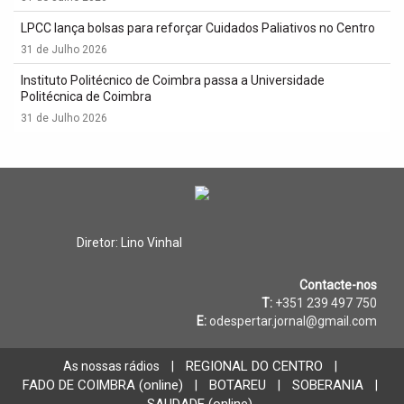
LPCC lança bolsas para reforçar Cuidados Paliativos no Centro
31 de Julho 2026
Instituto Politécnico de Coimbra passa a Universidade
Politécnica de Coimbra
31 de Julho 2026
Diretor: Lino Vinhal
Contacte-nos
T:
+351 239 497 750
E:
odespertar.jornal@gmail.com
REGIONAL DO CENTRO
As nossas rádios
|
|
FADO DE COIMBRA (online)
BOTAREU
SOBERANIA
|
|
|
SAUDADE (online)