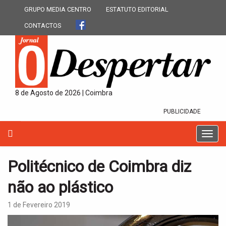
GRUPO MEDIA CENTRO
ESTATUTO EDITORIAL
CONTACTOS
8 de Agosto de 2026 | Coimbra
PUBLICIDADE
T
o
g
Politécnico de Coimbra diz
g
l
não ao plástico
e
n
1 de Fevereiro 2019
a
v