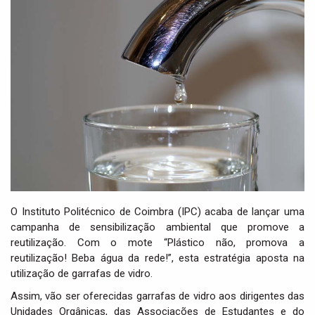
i
g
a
t
i
o
n
O Instituto Politécnico de Coimbra (IPC) acaba de lançar uma
campanha de sensibilização ambiental que promove a
reutilização. Com o mote “Plástico não, promova a
reutilização! Beba água da rede!”, esta estratégia aposta na
utilização de garrafas de vidro.
Assim, vão ser oferecidas garrafas de vidro aos dirigentes das
Unidades Orgânicas, das Associações de Estudantes e do