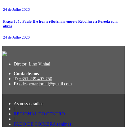
24 de Julho 2026
Praça João Paulo II e frente ribeirinha entre o Rebolim e a Portela com
obras
24 de Julho 2026
Diretor: Lino Vinhal
Contacte-nos
T:
+351 239 497 750
E:
odespertar.jornal@gmail.com
As nossas rádios
|
REGIONAL DO CENTRO
|
FADO DE COIMBRA (online)