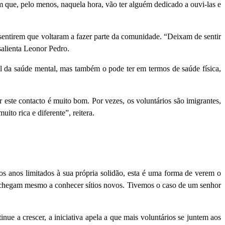
m que, pelo menos, naquela hora, vão ter alguém dedicado a ouvi-las e
 sentirem que voltaram a fazer parte da comunidade. “Deixam de sentir
salienta Leonor Pedro.
l da saúde mental, mas também o pode ter em termos de saúde física,
r este contacto é muito bom. Por vezes, os voluntários são imigrantes,
to rica e diferente”, reitera.
os anos limitados à sua própria solidão, esta é uma forma de verem o
s, chegam mesmo a conhecer sítios novos. Tivemos o caso de um senhor
ue a crescer, a iniciativa apela a que mais voluntários se juntem aos