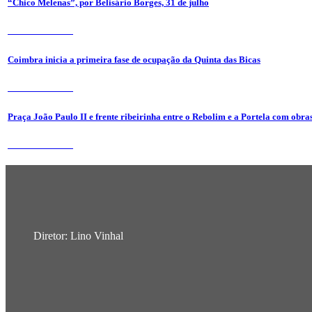
“Chico Melenas”, por Belisário Borges, 31 de julho
31 de Julho 2026
Coimbra inicia a primeira fase de ocupação da Quinta das Bicas
24 de Julho 2026
Praça João Paulo II e frente ribeirinha entre o Rebolim e a Portela com obra
24 de Julho 2026
Diretor: Lino Vinhal