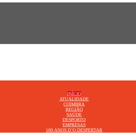
INÍCIO
ATUALIDADE
COIMBRA
REGIÃO
SAÚDE
DESPORTO
EMPRESAS
100 ANOS D´O DESPERTAR