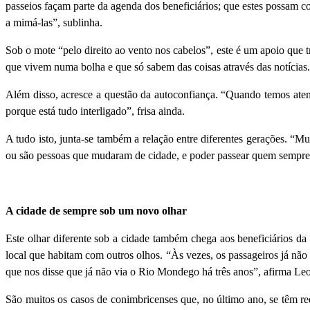
passeios façam parte da agenda dos beneficiários; que estes possam c
a mimá-las”, sublinha.
Sob o mote “pelo direito ao vento nos cabelos”, este é um apoio que 
que vivem numa bolha e que só sabem das coisas através das notícias. 
Além disso, acresce a questão da autoconfiança. “Quando temos aten
porque está tudo interligado”, frisa ainda.
A tudo isto, junta-se também a relação entre diferentes gerações. “Mu
ou são pessoas que mudaram de cidade, e poder passear quem sempre vi
A cidade de sempre sob um novo olhar
Este olhar diferente sob a cidade também chega aos beneficiários da
local que habitam com outros olhos. “Às vezes, os passageiros já nã
que nos disse que já não via o Rio Mondego há três anos”, afirma Le
São muitos os casos de conimbricenses que, no último ano, se têm ree