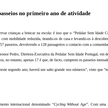
asseios no primeiro ano de atividade
ervar crianças a brincar na escola: é isso que o “Pedalar Sem Idade C
s com mobilidade reduzida, tirando-os de casa e levando-os à descob
 157 passeios, devolvendo a 128 passageiros o contacto com a comunida
onor Pedro, Diretora-Executiva da Pedalar Sem Idade Portugal, em decl
s, no entanto, apenas 17 é que, de facto, cumprem os passeios mensalm
“neste segundo ano, haverá um salto grande nos números”, visto que “te
mento internacional denominado “
Cycling Without Age
”
.
Com uma dé