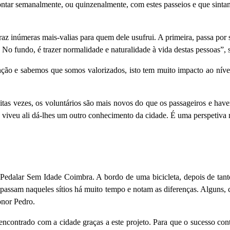
ontar semanalmente, ou quinzenalmente, com estes passeios e que sinta
traz inúmeras mais-valias para quem dele usufrui. A primeira, passa por
No fundo, é trazer normalidade e naturalidade à vida destas pessoas”, 
ção e sabemos que somos valorizados, isto tem muito impacto ao níve
itas vezes, os voluntários são mais novos do que os passageiros e have
veu ali dá-lhes um outro conhecimento da cidade. É uma perspetiva mui
 Pedalar Sem Idade Coimbra. A bordo de uma bicicleta, depois de tant
o passam naqueles sítios há muito tempo e notam as diferenças. Algun
onor Pedro.
ncontrado com a cidade graças a este projeto. Para que o sucesso contin