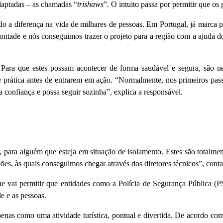
adaptadas – as chamadas “
trishaws
”. O intuito passa por permitir que os
ndo a diferença na vida de milhares de pessoas. Em Portugal, já marca
ontade e nós conseguimos trazer o projeto para a região com a ajuda 
Para que estes possam acontecer de forma saudável e segura, são nece
e prática antes de entrarem em ação. “Normalmente, nos primeiros pa
ha confiança e possa seguir sozinha”, explica a responsável.
 para alguém que esteja em situação de isolamento. Estes são totalmen
ções, às quais conseguimos chegar através dos diretores técnicos”, cont
ue vai permitir que entidades como a Polícia de Segurança Pública 
e e as pessoas.
penas como uma atividade turística, pontual e divertida. De acordo com