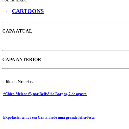
PUBLICIDADE
→
CARTOONS
CAPA ATUAL
CAPA ANTERIOR
Últimas
Notícias
“Chico Melenas”, por Belisário Borges, 7 de agosto
6 de Agosto 2026
Expofacic: temos em Cantanhede uma grande feira-festa
31 de Julho 2026