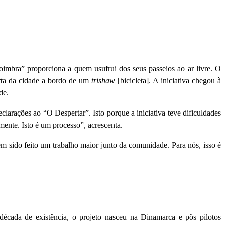
oimbra” proporciona a quem usufrui dos seus passeios ao ar livre. O
erta da cidade a bordo de um
trishaw
[bicicleta]. A iniciativa chegou à
de.
arações ao “O Despertar”. Isto porque a iniciativa teve dificuldades
ente. Isto é um processo”, acrescenta.
m sido feito um trabalho maior junto da comunidade. Para nós, isso é
cada de existência, o projeto nasceu na Dinamarca e pôs pilotos