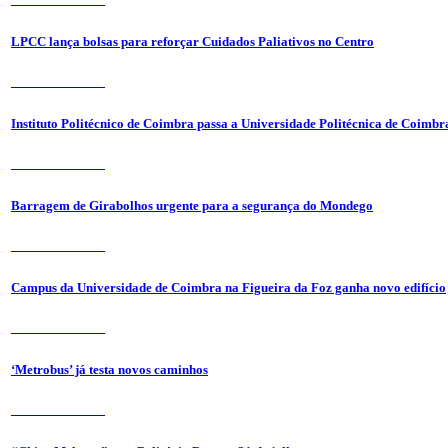
LPCC lança bolsas para reforçar Cuidados Paliativos no Centro
31 de Julho 2026
Instituto Politécnico de Coimbra passa a Universidade Politécnica de Coimbr
31 de Julho 2026
Barragem de Girabolhos urgente para a segurança do Mondego
31 de Julho 2026
Campus da Universidade de Coimbra na Figueira da Foz ganha novo edifício
31 de Julho 2026
‘Metrobus’ já testa novos caminhos
31 de Julho 2026