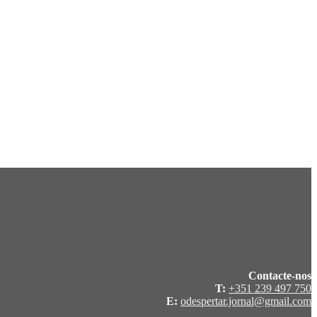
Contacte-nos
T:
+351 239 497 750
E:
odespertar.jornal@gmail.com