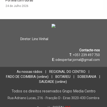
Portela com obras
24 de Julho 2026
Diretor: Lino Vinhal
Contacte-nos
T:
+351 239 497 750
E:
odespertar.jornal@gmail.com
REGIONAL DO CENTRO
As nossas rádios
|
|
FADO DE COIMBRA (online)
BOTAREU
SOBERANIA
|
|
|
SAUDADE (online)
Todos os direitos reservados Grupo Media Centro
Rua Adriano Lucas, 216 - Fracção D - Eiras 3020-430 Coimbra