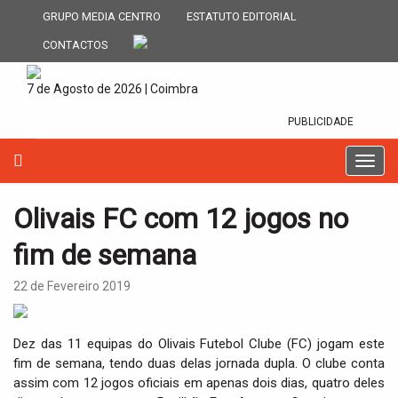
GRUPO MEDIA CENTRO
ESTATUTO EDITORIAL
CONTACTOS
7 de Agosto de 2026 | Coimbra
PUBLICIDADE
T
o
g
Olivais FC com 12 jogos no
g
l
fim de semana
e
n
22 de Fevereiro 2019
a
v
i
Dez das 11 equipas do Olivais Futebol Clube (FC) jogam este
g
fim de semana, tendo duas delas jornada dupla. O clube conta
a
assim com 12 jogos oficiais em apenas dois dias, quatro deles
t