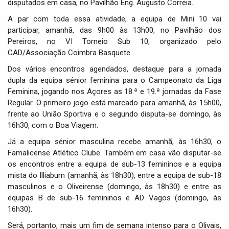
disputados em casa, no Pavilhão Eng. Augusto Correia.
i
o
A par com toda essa atividade, a equipa de Mini 10 vai
n
participar, amanhã, das 9h00 às 13h00, no Pavilhão dos
Pereiros, no VI Torneio Sub 10, organizado pelo
CAD/Associação Coimbra Basquete.
Dos vários encontros agendados, destaque para a jornada
dupla da equipa sénior feminina para o Campeonato da Liga
Feminina, jogando nos Açores as 18.ª e 19.ª jornadas da Fase
Regular. O primeiro jogo está marcado para amanhã, às 15h00,
frente ao União Sportiva e o segundo disputa-se domingo, às
16h30, com o Boa Viagem.
Já a equipa sénior masculina recebe amanhã, às 16h30, o
Famalicense Atlético Clube. Também em casa vão disputar-se
os encontros entre a equipa de sub-13 femininos e a equipa
mista do Illiabum (amanhã, às 18h30), entre a equipa de sub-18
masculinos e o Oliveirense (domingo, às 18h30) e entre as
equipas B de sub-16 femininos e AD Vagos (domingo, às
16h30).
Será, portanto, mais um fim de semana intenso para o Olivais,