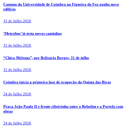
Campus da Universidade de Coimbra na Figueira da Foz ganha novo
edifício
31 de Julho 2026
‘Metrobus’ já testa novos caminhos
31 de Julho 2026
“Chico Melenas”, por Belisário Borges, 31 de julho
31 de Julho 2026
Coimbra inicia a primeira fase de ocupação da Quinta das Bicas
24 de Julho 2026
Praça João Paulo II e frente ribeirinha entre o Rebolim e a Portela com
obras
24 de Julho 2026