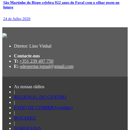
São Martinho do Bispo celebra 922 anos do Foral com o olhar posto no
futuro
24 de Julho 2026
Diretor: Lino Vinhal
Contacte-nos
T:
+351 239 497 750
E:
odespertar.jornal@gmail.com
As nossas rádios
|
REGIONAL DO CENTRO
|
FADO DE COIMBRA (online)
|
BOTAREU
|
SOBERANIA