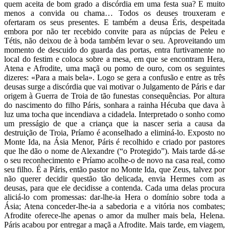
quem aceita de bom grado a discórdia em uma festa sua? E muito
menos a convida ou chama… Todos os deuses trouxeram e
ofertaram os seus presentes. E também a deusa Éris, despeitada
embora por não ter recebido convite para as núpcias de Peleu e
Tétis, não deixou de à boda também levar o seu. Aproveitando um
momento de descuido do guarda das portas, entra furtivamente no
local do festim e coloca sobre a mesa, em que se encontram Hera,
Atena e Afrodite, uma maçã ou pomo de ouro, com os seguintes
dizeres: «Para a mais bela». Logo se gera a confusão e entre as três
deusas surge a discórdia que vai motivar o Julgamento de Páris e dar
origem à Guerra de Troia de tão funestas consequências. Por altura
do nascimento do filho Páris, sonhara a rainha Hécuba que dava à
luz uma tocha que incendiava a cidadela. Interpretado o sonho como
um presságio de que a criança que ia nascer seria a causa da
destruição de Troia, Príamo é aconselhado a eliminá-lo. Exposto no
Monte Ida, na Ásia Menor, Páris é recolhido e criado por pastores
que lhe dão o nome de Alexandre (“o Protegido”). Mais tarde dá-se
o seu reconhecimento e Príamo acolhe-o de novo na casa real, como
seu filho. É a Páris, então pastor no Monte Ida, que Zeus, talvez por
não querer decidir questão tão delicada, envia Hermes com as
deusas, para que ele decidisse a contenda. Cada uma delas procura
aliciá-lo com promessas: dar-lhe-ia Hera o domínio sobre toda a
Ásia; Atena conceder-lhe-ia a sabedoria e a vitória nos combates;
Afrodite oferece-lhe apenas o amor da mulher mais bela, Helena.
Páris acabou por entregar a maçã a Afrodite. Mais tarde, em viagem,