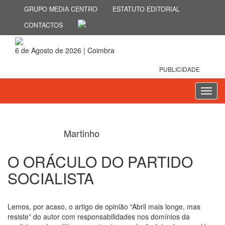
GRUPO MEDIA CENTRO
ESTATUTO EDITORIAL
CONTACTOS
6 de Agosto de 2026 | Coimbra
PUBLICIDADE
Toggl
navig
Martinho
O ORÁCULO DO PARTIDO
SOCIALISTA
5 de Abril 2024
Lemos, por acaso, o artigo de opinião “Abril mais longe, mas
resiste” do autor com responsabilidades nos domínios da