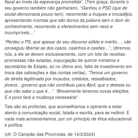
fiscal ao invés da esperança prometida
”. (Tem graça, durante o
seu governo também não ganharam).
“Ganhou o PSD (que de
social-democracia pouco tem), recorrendo a truques e trocadiljos,
apresentando múmias que são donos da palavra sem o dom do
conhecimento, recorrendo a oferecimentos sem nexo e
incumpríveis…”
“Perdeu o PS, que apesar do seu discurso sólido e mérito…, não
conseguiu libertar-se dos casos,
casinhos
e
casões…”
, (diremos
nós, a ele se devem exclusivamente, com um lote de receitas-
promessas não aviadas, expurgação de quinze ministros e
secretários de Estado, só no último ano, falta de investimento em
troca das cativações e das contas certas),
”Temos um governo
de direita legitimado por incautos, crédulos, ressaibiados,
jóvens…governo que não contribuiu para Abril, que o detesta ou
que não sabe o que é…” “Brevemente teremos novas eleições.
E o povo fará a mudança
necessária
”.
Tais são as profecias, que aconselhamos o opinante a estar
atento à comunicação social, falada e escrita, para se redimir. E
nada mais acrescentamos, por um princípio de ética educacional
e política.
(cfr. O Campião das Províncias, de 14/3/2024)