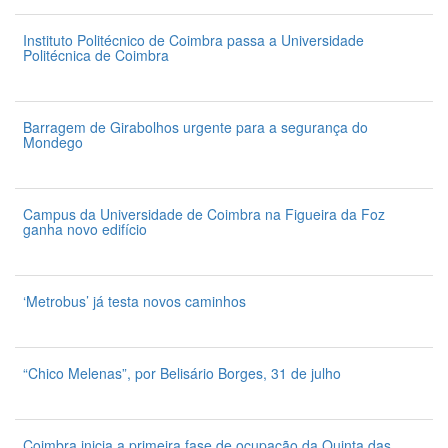
Instituto Politécnico de Coimbra passa a Universidade
Politécnica de Coimbra
31 de Julho 2026
Barragem de Girabolhos urgente para a segurança do
Mondego
31 de Julho 2026
Campus da Universidade de Coimbra na Figueira da Foz
ganha novo edifício
31 de Julho 2026
‘Metrobus’ já testa novos caminhos
31 de Julho 2026
“Chico Melenas”, por Belisário Borges, 31 de julho
31 de Julho 2026
Coimbra inicia a primeira fase de ocupação da Quinta das