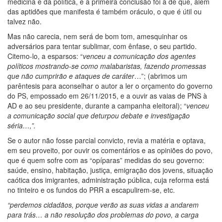
medicina e da política, e a primeira conclusão foi a de que, além
das aptidões que manifesta é também oráculo, o que é útil ou
talvez não.
Mas não carecia, nem será de bom tom, amesquinhar os
adversários para tentar sublimar, com ênfase, o seu partido.
Citemo-lo, a esparsos: “
venceu a comunicação dos agentes
políticos mostrando-se como malabaristas, fazendo promessas
que não cumprirão e
ataques de caráter
…”; (abrimos um
parêntesis para aconselhar o autor a ler o orçamento do governo
do PS, empossado em 26/11/2015, e a ouvir as vaias de PNS à
AD e ao seu presidente, durante a campanha eleitoral); “
venceu
a comunicação social que deturpou debate e investigação
séria…,”.
Se o autor não fosse parcial convicto, revia a matéria e optava,
em seu proveito, por ouvir os comentários e as opiniões do povo,
que é quem sofre com as “opíparas” medidas do seu governo:
saúde, ensino, habitação, justiça, emigração dos jovens, situação
caótica dos imigrantes, administração pública, cuja reforma está
no tinteiro e os fundos do PRR a escapulirem-se, etc.
“perdemos cidadãos, porque verão as suas vidas a andarem
para trás… a não resolução dos problemas do povo, a carga