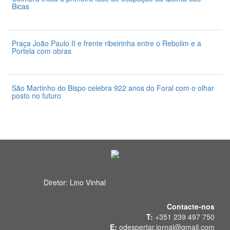
Bicas
24 de Julho 2026
Praça João Paulo II e frente ribeirinha entre o Rebolim e a
Portela com obras
24 de Julho 2026
São Martinho do Bispo celebra 922 anos do Foral com o olhar
posto no futuro
24 de Julho 2026
Diretor: Lino Vinhal
Contacte-nos
T:
+351 239 497 750
E:
odespertar.jornal@gmail.com