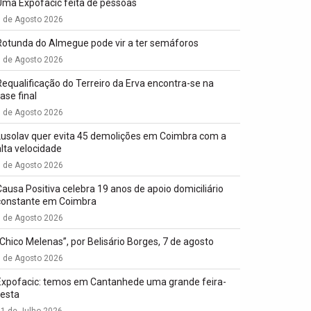
Uma Expofacic feita de pessoas
7 de Agosto 2026
Rotunda do Almegue pode vir a ter semáforos
7 de Agosto 2026
Requalificação do Terreiro da Erva encontra-se na
ase final
7 de Agosto 2026
Lusolav quer evita 45 demolições em Coimbra com a
alta velocidade
7 de Agosto 2026
Causa Positiva celebra 19 anos de apoio domiciliário
constante em Coimbra
7 de Agosto 2026
“Chico Melenas”, por Belisário Borges, 7 de agosto
6 de Agosto 2026
Expofacic: temos em Cantanhede uma grande feira-
festa
1 de Julho 2026