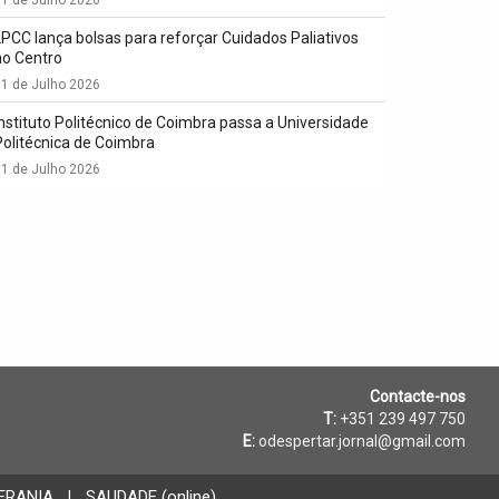
LPCC lança bolsas para reforçar Cuidados Paliativos
no Centro
1 de Julho 2026
Instituto Politécnico de Coimbra passa a Universidade
Politécnica de Coimbra
1 de Julho 2026
Contacte-nos
T:
+351 239 497 750
E:
odespertar.jornal@gmail.com
ERANIA
SAUDADE (online)
|