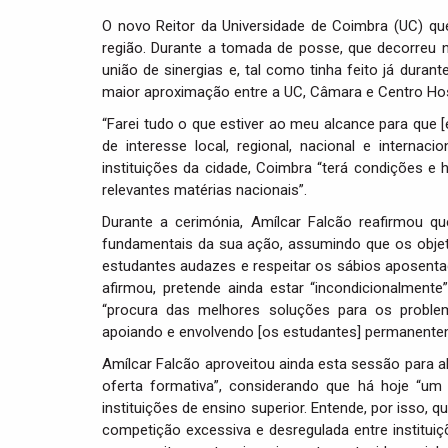
O novo Reitor da Universidade de Coimbra (UC) q
região. Durante a tomada de posse, que decorreu n
união de sinergias e, tal como tinha feito já duran
maior aproximação entre a UC, Câmara e Centro Hosp
“Farei tudo o que estiver ao meu alcance para que
de interesse local, regional, nacional e internac
instituições da cidade, Coimbra “terá condições e 
relevantes matérias nacionais”.
Durante a cerimónia, Amílcar Falcão reafirmou qu
fundamentais da sua ação, assumindo que os objet
estudantes audazes e respeitar os sábios aposent
afirmou, pretende ainda estar “incondicionalmen
“procura das melhores soluções para os problem
apoiando e envolvendo [os estudantes] permanentem
Amílcar Falcão aproveitou ainda esta sessão para a
oferta formativa”, considerando que há hoje “um
instituições de ensino superior. Entende, por isso,
competição excessiva e desregulada entre instituiç