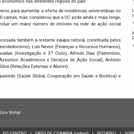
e económico nas diferentes regiões do país”.
rno para aumentar a oferta de residências universitárias no
450 camas, mas considerou que a UC pode ainda ir mais longe,
3
ncluir um maior número de imóveis na rede de ação social
ossada também a restante equipa reitoral, constituída pelos
3
preendedorismo), Luís Neves (Finanças e Recursos Humanos),
vadas (Investigação e 3.º Ciclo), Alfredo Dias (Património,
e (Assuntos Académicos e Serviços de Ação Social), António
Silva (Relações Externas e Alumni).
gueiredo (Saúde Global, Cooperação em Saúde e Bioética) e
 Lino Vinhal
L DO CENTRO
FADO DE COIMBRA (online)
BOTAREU
SOB
|
|
|