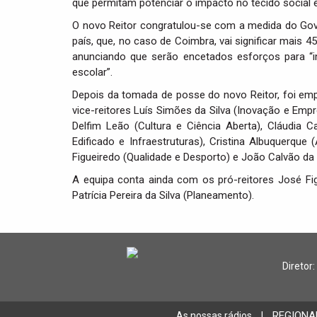
que permitam potenciar o impacto no tecido social 
O novo Reitor congratulou-se com a medida do Gove
país, que, no caso de Coimbra, vai significar mais 
anunciando que serão encetados esforços para “i
escolar”.
Depois da tomada de posse do novo Reitor, foi emp
vice-reitores Luís Simões da Silva (Inovação e Em
Delfim Leão (Cultura e Ciência Aberta), Cláudia Ca
Edificado e Infraestruturas), Cristina Albuquerqu
Figueiredo (Qualidade e Desporto) e João Calvão da 
A equipa conta ainda com os pró-reitores José Fi
Patrícia Pereira da Silva (Planeamento).
Diretor:
REGIONA
As nossas rádios
|