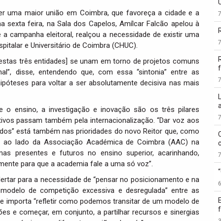
uer uma maior união em Coimbra, que favoreça a cidade e a
a sexta feira, na Sala dos Capelos, Amílcar Falcão apelou à
te a campanha eleitoral, realçou a necessidade de existir uma
italar e Universitário de Coimbra (CHUC).
 [estas três entidades] se unam em torno de projetos comuns
f
ional”, disse, entendendo que, com essa “sintonia” entre as
hipóteses para voltar a ser absolutamente decisiva nas mais
e o ensino, a investigação e inovação são os três pilares
ivos passam também pela internacionalização. “Dar voz aos
ados” está também nas prioridades do novo Reitor que, como
te” ao lado da Associação Académica de Coimbra (AAC) na
as presentes e futuros no ensino superior, acarinhando,
ente para que a academia fale a uma só voz”.
lertar para a necessidade de “pensar no posicionamento e na
 modelo de competição excessiva e desregulada” entre as
 que importa “refletir como podemos transitar de um modelo de
ões e começar, em conjunto, a partilhar recursos e sinergias
3