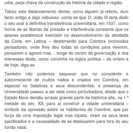
urbe, peça chave da construção da história da cidade e região.
Talvez este distanciamento derive, como alguém já referiu, dum
facto antigo e algo nebuloso: conta-se que D. João III teria dado
o seu aval à definitiva transferência universitária, em 1537, como
forma de se libertar da pressão e interferência constante que os
setores académicos exerciam no desenvolvimento da atividade
da Corte, em Lisboa – desterrando para Coimbra incómodos
pensadores, onde lhes deu todas as condições para viverem,
pensarem e agirem mas… longe do centro de governação e dos
interesses deste, como convinha na lógica política – de ontem e
de hoje, diga-se.
Também não podemos esquecer que no consciente e
subconsciente de muitos nados e criados em Coimbra, em
especial os Salatinas e seus descendentes, a presença da
Universidade passou a ser vista como perturbadora, desde que o
Estado Novo decidiu arrasar grande parte da histórica alta, na 1.ª
metade do séc. XX, para aí construir a cidade universitária –
símbolo da opressão sobre os habitantes de Coimbra, que por
força da uma imposição legal mas injusta, viram os seus lares
sacrificados e a necessidade de se deslocarem para fora do seu
torrão natal.