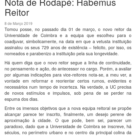
Nota de Rodapé: Habemus
Reitor
8 de Março 2019
Tomou posse, no passado dia 01 de março, o novo reitor da
Universidade de Coimbra e a equipa que escolheu para o
coadjuvar, simbolicamente, na data em que a vetusta instituição
assinalou os seus 729 anos de existência – felicito, por isso, os
nomeados e parabenizo a instituição pela sua longevidade.
Há quem diga que o novo reitor segue a linha de continuidade,
no pensamento e ação, do antecessor no cargo. Porém, a avaliar
por algumas indicações para vice-reitores nota-se, a meu ver, a
vontade em reformar e reorientar certos rumos, evidentes e
necessários num tempo de incerteza. Na verdade, a UC precisa
de novos estímulos e impulsos, sob pena de se perder na
espuma dos dias.
Entre os imensos objetivos que a nova equipa reitoral se propõe
alcançar parece ter inscrito, finalmente, um desejo perene de
aproximação à cidade. O que pode, bem sei, parecer um
paradoxo, dado que a Universidade de Coimbra se inscreve, há
séculos, no perímetro urbano e no centro da principal colina da