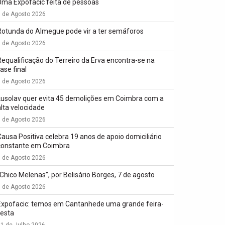
Uma Expofacic feita de pessoas
7 de Agosto 2026
Rotunda do Almegue pode vir a ter semáforos
7 de Agosto 2026
Requalificação do Terreiro da Erva encontra-se na
ase final
7 de Agosto 2026
Lusolav quer evita 45 demolições em Coimbra com a
alta velocidade
7 de Agosto 2026
Causa Positiva celebra 19 anos de apoio domiciliário
constante em Coimbra
7 de Agosto 2026
“Chico Melenas”, por Belisário Borges, 7 de agosto
6 de Agosto 2026
Expofacic: temos em Cantanhede uma grande feira-
festa
1 de Julho 2026