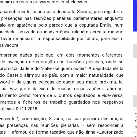
 assim as regras previamente estabelecidas.
 aparentemente, usado pelo deputado Silvano, para registar o
 presenças nas reuniões plenárias parlamentares enquanto
Falo em aparência pois parece que a deputada Emília, num
ariedade, amizade ou inadvertência (alguém acredita mesmo
 favor de assumir a responsabilidade por tal ato, para assim
salvadora.
imprensa dadas pelo duo, em dois momentos diferentes,
de avançada deterioração das funções políticas, onde se
promiscuidade e do “salve-se quem puder”. A deputada eleita
 do Castelo afirmou ao país, com a maior naturalidade, que
sword «…de alguns colegas de quem sou muito próxima, tal
a. Faz parte da vida de muitas organizações», afirmou,
rtamento como forma de «…outros deputados e vice-versa,
entos e ficheiros de trabalho guardados nos respetivos
tícias, 09.11.2018]
niente?) contradição, Silvano, na sua primeira declaração
sas presenças nas reuniões plenárias – sem responder a
stas – afirmou de forma taxativa que não tinha «…autorizado