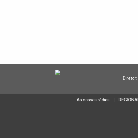
Diretor:
REGIONA
As nossas rádios
|