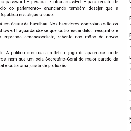
sua password – pessoal e intransmissível – para registo de
iclo do parlamento» anunciando também desejar que a
República investigue o caso.
ará em águas de bacalhau. Nos bastidores controlar-se-ão os
 show-off aguardando-se que outro escândalo, fresquinho e
la imprensa sensacionalista, rebente nas mãos de novos
f
o. A política continua a refletir o jogo de aparências onde
ros: nem que um seja Secretário-Geral do maior partido da
l e outra uma jurista de profissão…
3