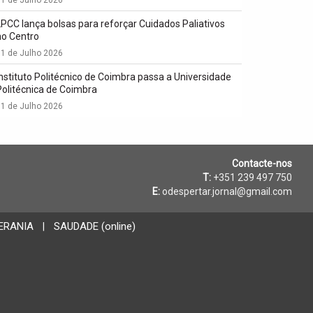
LPCC lança bolsas para reforçar Cuidados Paliativos
no Centro
1 de Julho 2026
Instituto Politécnico de Coimbra passa a Universidade
Politécnica de Coimbra
1 de Julho 2026
Contacte-nos
T:
+351 239 497 750
E:
odespertar.jornal@gmail.com
ERANIA
SAUDADE (online)
|