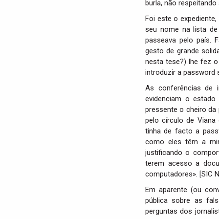
burla, não respeitando
Foi este o expediente,
seu nome na lista de
passeava pelo país. 
gesto de grande solid
nesta tese?) lhe fez o
introduzir a password 
As conferências de 
evidenciam o estado 
pressente o cheiro da 
pelo círculo de Viana
tinha de facto a pas
como eles têm a minh
justificando o compo
terem acesso a docum
computadores». [SIC No
Em aparente (ou conve
pública sobre as fal
perguntas dos jornali