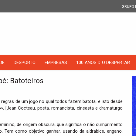
GRUPO 
DE
DESPORTO
EMPRESAS
100 ANOS D´O DESPERTAR
é: Batoteiros
 regras de um jogo no qual todos fazem batota, e isto desde
. [Jean Cocteau, poeta, romancista, cineasta e dramaturgo
minino, de origem obscura, que significa o não cumprimento
o. Tem como objetivo ganhar, usando da aldrabice, engano,