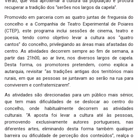
Verão, que visa aproximar a cultura da população e procura
i
recuperar a tradição dos “serões nos largos da capela”.
o
n
Promovido em parceria com as quatro juntas de freguesia do
concelho e a Companhia de Teatro Experimental de Poiares
(CTEP), este programa inclui sessões de cinema, teatro e
poesia, tendo como objetivo levar a cultura aos “quatro
cantos” do concelho, privilegiando as áreas mais afastadas do
centro. As atividades decorrem sempre ao fim de semana, a
partir das 21h00, ao ar livre, nos diversos largos de capela.
Desta forma, os promotores pretendem, como explica a
autarquia, revisitar “as tradições antigas dos territórios mais
rurais, em que as pessoas se juntavam ao serão na rua para
conviverem e confraternizarem”.
As atividades são direcionadas para um público mais sénior,
que tem mais dificuldades de se deslocar ao centro do
concelho, onde habitualmente decorrem as atividades
culturais. “A aposta foi levar a cultura até às pessoas,
promovendo exclusivamente autores portugueses, nas
diferentes artes, eliminando desta forma também qualquer
barreira ou dificuldade de perceção dos conteúdos”, realça o