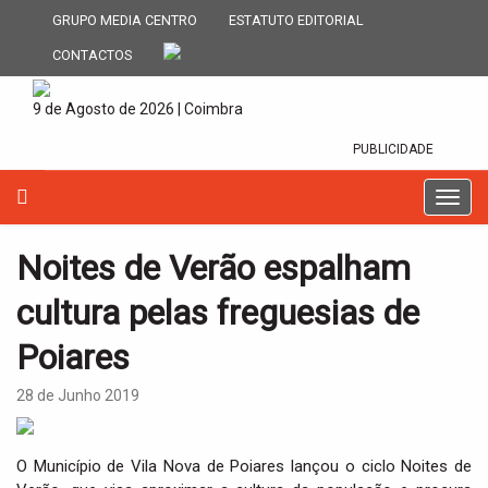
GRUPO MEDIA CENTRO
ESTATUTO EDITORIAL
CONTACTOS
9 de Agosto de 2026 | Coimbra
PUBLICIDADE
T
o
g
Noites de Verão espalham
g
l
cultura pelas freguesias de
e
n
Poiares
a
v
28 de Junho 2019
i
g
a
O Município de Vila Nova de Poiares lançou o ciclo Noites de
t