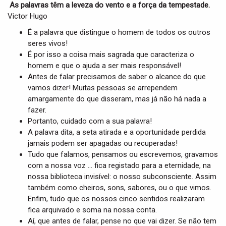
i
As palavras têm a leveza do vento e a força da tempestade.
g
Victor Hugo
a
É a palavra que distingue o homem de todos os outros
t
seres vivos!
i
É por isso a coisa mais sagrada que caracteriza o
o
homem e que o ajuda a ser mais responsável!
n
Antes de falar precisamos de saber o alcance do que
vamos dizer! Muitas pessoas se arrependem
amargamente do que disseram, mas já não há nada a
fazer.
Portanto, cuidado com a sua palavra!
A palavra dita, a seta atirada e a oportunidade perdida
jamais podem ser apagadas ou recuperadas!
Tudo que falamos, pensamos ou escrevemos, gravamos
com a nossa voz … fica registado para a eternidade, na
nossa biblioteca invisível: o nosso subconsciente. Assim
também como cheiros, sons, sabores, ou o que vimos.
Enfim, tudo que os nossos cinco sentidos realizaram
fica arquivado e soma na nossa conta.
Aí, que antes de falar, pense no que vai dizer. Se não tem