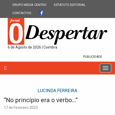
GRUPO MEDIA CENTRO
ESTATUTO EDITORIAL
CONTACTOS
6 de Agosto de 2026 | Coimbra
PUBLICIDADE
T
o
g
g
LUCINDA FERREIRA
l
e
“No princípio era o verbo…”
n
a
17 de Fevereiro 2023
v