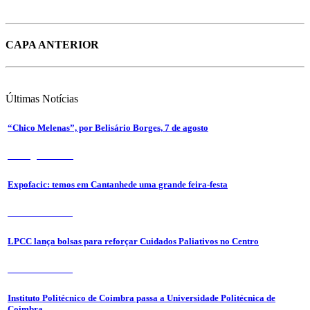
CAPA ANTERIOR
Últimas
Notícias
“Chico Melenas”, por Belisário Borges, 7 de agosto
6 de Agosto 2026
Expofacic: temos em Cantanhede uma grande feira-festa
31 de Julho 2026
LPCC lança bolsas para reforçar Cuidados Paliativos no Centro
31 de Julho 2026
Instituto Politécnico de Coimbra passa a Universidade Politécnica de
Coimbra