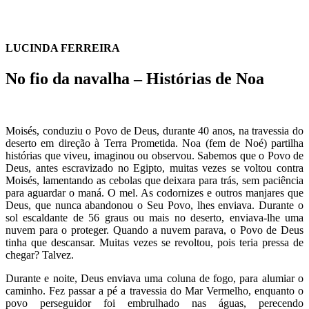
LUCINDA FERREIRA
No fio da navalha – Histórias de Noa
18 de Abril 2019
Moisés, conduziu o Povo de Deus, durante 40 anos, na travessia do
deserto em direção à Terra Prometida. Noa (fem de Noé) partilha
histórias que viveu, imaginou ou observou. Sabemos que o Povo de
Deus, antes escravizado no Egipto, muitas vezes se voltou contra
Moisés, lamentando as cebolas que deixara para trás, sem paciência
para aguardar o maná. O mel. As codornizes e outros manjares que
Deus, que nunca abandonou o Seu Povo, lhes enviava. Durante o
sol escaldante de 56 graus ou mais no deserto, enviava-lhe uma
nuvem para o proteger. Quando a nuvem parava, o Povo de Deus
tinha que descansar. Muitas vezes se revoltou, pois teria pressa de
chegar? Talvez.
Durante e noite, Deus enviava uma coluna de fogo, para alumiar o
caminho. Fez passar a pé a travessia do Mar Vermelho, enquanto o
povo perseguidor foi embrulhado nas águas, perecendo