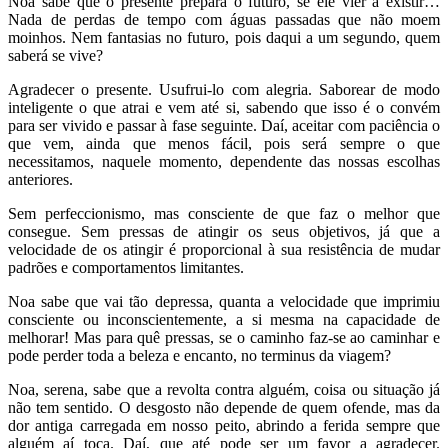
Noa sabe que o presente prepara o futuro, se ele vier a existir…
Nada de perdas de tempo com águas passadas que não moem
moinhos. Nem fantasias no futuro, pois daqui a um segundo, quem
saberá se vive?
Agradecer o presente. Usufrui-lo com alegria. Saborear de modo
inteligente o que atrai e vem até si, sabendo que isso é o convém
para ser vivido e passar à fase seguinte. Daí, aceitar com paciência o
que vem, ainda que menos fácil, pois será sempre o que
necessitamos, naquele momento, dependente das nossas escolhas
anteriores.
Sem perfeccionismo, mas consciente de que faz o melhor que
consegue. Sem pressas de atingir os seus objetivos, já que a
velocidade de os atingir é proporcional à sua resistência de mudar
padrões e comportamentos limitantes.
Noa sabe que vai tão depressa, quanta a velocidade que imprimiu
consciente ou inconscientemente, a si mesma na capacidade de
melhorar! Mas para quê pressas, se o caminho faz-se ao caminhar e
pode perder toda a beleza e encanto, no terminus da viagem?
Noa, serena, sabe que a revolta contra alguém, coisa ou situação já
não tem sentido. O desgosto não depende de quem ofende, mas da
dor antiga carregada em nosso peito, abrindo a ferida sempre que
alguém aí toca. Daí, que até pode ser um favor a agradecer.