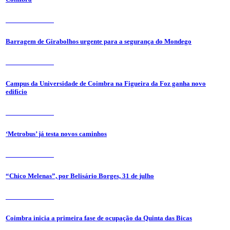
31 de Julho 2026
Barragem de Girabolhos urgente para a segurança do Mondego
31 de Julho 2026
Campus da Universidade de Coimbra na Figueira da Foz ganha novo
edifício
31 de Julho 2026
‘Metrobus’ já testa novos caminhos
31 de Julho 2026
“Chico Melenas”, por Belisário Borges, 31 de julho
31 de Julho 2026
Coimbra inicia a primeira fase de ocupação da Quinta das Bicas