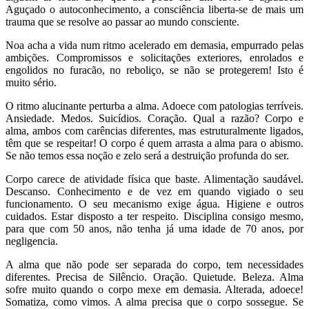
Aguçado o autoconhecimento, a consciência liberta-se de mais um
trauma que se resolve ao passar ao mundo consciente.
Noa acha a vida num ritmo acelerado em demasia, empurrado pelas
ambições. Compromissos e solicitações exteriores, enrolados e
engolidos no furacão, no reboliço, se não se protegerem! Isto é
muito sério.
O ritmo alucinante perturba a alma. Adoece com patologias terríveis.
Ansiedade. Medos. Suicídios. Coração. Qual a razão? Corpo e
alma, ambos com carências diferentes, mas estruturalmente ligados,
têm que se respeitar! O corpo é quem arrasta a alma para o abismo.
Se não temos essa noção e zelo será a destruição profunda do ser.
Corpo carece de atividade física que baste. Alimentação saudável.
Descanso. Conhecimento e de vez em quando vigiado o seu
funcionamento. O seu mecanismo exige água. Higiene e outros
cuidados. Estar disposto a ter respeito. Disciplina consigo mesmo,
para que com 50 anos, não tenha já uma idade de 70 anos, por
negligencia.
A alma que não pode ser separada do corpo, tem necessidades
diferentes. Precisa de Silêncio. Oração. Quietude. Beleza. Alma
sofre muito quando o corpo mexe em demasia. Alterada, adoece!
Somatiza, como vimos. A alma precisa que o corpo sossegue. Se