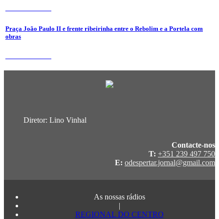
24 de Julho 2026
Praça João Paulo II e frente ribeirinha entre o Rebolim e a Portela com
obras
24 de Julho 2026
Diretor: Lino Vinhal
Contacte-nos
T:
+351 239 497 750
E:
odespertar.jornal@gmail.com
As nossas rádios
|
REGIONAL DO CENTRO