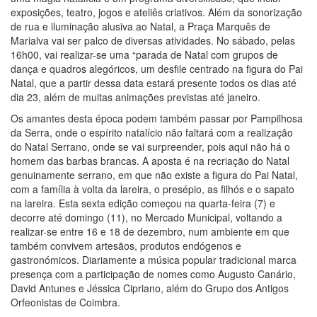
exposições, teatro, jogos e ateliês criativos. Além da sonorização
de rua e iluminação alusiva ao Natal, a Praça Marquês de
Marialva vai ser palco de diversas atividades. No sábado, pelas
16h00, vai realizar-se uma “parada de Natal com grupos de
dança e quadros alegóricos, um desfile centrado na figura do Pai
Natal, que a partir dessa data estará presente todos os dias até
dia 23, além de muitas animações previstas até janeiro.
Os amantes desta época podem também passar por Pampilhosa
da Serra, onde o espírito natalício não faltará com a realização
do Natal Serrano, onde se vai surpreender, pois aqui não há o
homem das barbas brancas. A aposta é na recriação do Natal
genuinamente serrano, em que não existe a figura do Pai Natal,
com a família à volta da lareira, o presépio, as filhós e o sapato
na lareira. Esta sexta edição começou na quarta-feira (7) e
decorre até domingo (11), no Mercado Municipal, voltando a
realizar-se entre 16 e 18 de dezembro, num ambiente em que
também convivem artesãos, produtos endógenos e
gastronómicos. Diariamente a música popular tradicional marca
presença com a participação de nomes como Augusto Canário,
David Antunes e Jéssica Cipriano, além do Grupo dos Antigos
Orfeonistas de Coimbra.