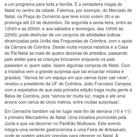
a um programa para toda a família. É a verdadeira magia do
Natal no centro da cidade. Falemos, por exemplo, do Mercado de
Natal, na Praça do Comércio que teve início ontem (8) e se
prolonga até 23 de dezembro. De segunda a sexta-feira, entre as
12h00 e as 20h00, e aos sábados e domingos, das 10h00 às
22h00, pode desfrutar de um conjunto de atividades lúdicas
dinamizadas pela União das Freguesias de Coimbra, com o apoio
da Câmara de Coimbra. Desde muita música natalícia e a Casa
do Pai Natal às mais de quatro dezenas de artesãos, passando
pelo atelier para as crianças brincarem enquanto os pais
passeiam e, quem sabe, fazem algumas compras de Natal. Com
a iniciativa vem a grande surpresa que vai encantar miúdos e
graúdos. “Vamos ter um espaço em que vamos fazer cair neve”,
revelou o presidente da UF de Coimbra, João Francisco Campos,
com a expetativa de que esta primeira edição traga muita gente à
Baixa de Coimbra, pois “vamos ter muita luz, magia e até uma
árvore com cerca de cinco metros, entre muitas surpresas”.
Em Cernache também vai ter lugar este fim de semana (10 e 11)
o primeiro Mercadinho de Natal. Uma iniciativa promovida pela
Junta e que vai decorrer no Pavilhão Multiusos. Este evento
integra uma vertente gastronómica e uma Feira de Artesanato,
onde se podem adquirir prendas para oferecer no Natal. A