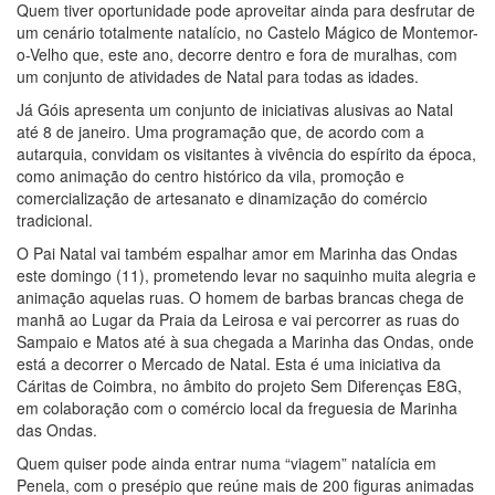
Quem tiver oportunidade pode aproveitar ainda para desfrutar de
um cenário totalmente natalício, no Castelo Mágico de Montemor-
o-Velho que, este ano, decorre dentro e fora de muralhas, com
um conjunto de atividades de Natal para todas as idades.
Já Góis apresenta um conjunto de iniciativas alusivas ao Natal
até 8 de janeiro. Uma programação que, de acordo com a
autarquia, convidam os visitantes à vivência do espírito da época,
como animação do centro histórico da vila, promoção e
comercialização de artesanato e dinamização do comércio
tradicional.
O Pai Natal vai também espalhar amor em Marinha das Ondas
este domingo (11), prometendo levar no saquinho muita alegria e
animação aquelas ruas. O homem de barbas brancas chega de
manhã ao Lugar da Praia da Leirosa e vai percorrer as ruas do
Sampaio e Matos até à sua chegada a Marinha das Ondas, onde
está a decorrer o Mercado de Natal. Esta é uma iniciativa da
Cáritas de Coimbra, no âmbito do projeto Sem Diferenças E8G,
em colaboração com o comércio local da freguesia de Marinha
das Ondas.
Quem quiser pode ainda entrar numa “viagem” natalícia em
Penela, com o presépio que reúne mais de 200 figuras animadas