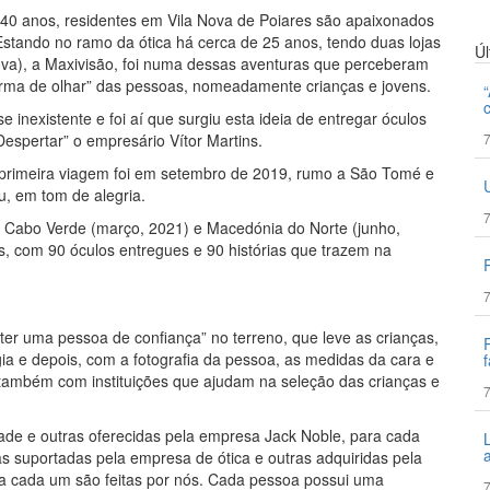
e 40 anos, residentes em Vila Nova de Poiares são apaixonados
Estando no ramo da ótica há cerca de 25 anos, tendo duas lojas
Ú
va), a Maxivisão, foi numa dessas aventuras que perceberam
orma de olhar” das pessoas, nomeadamente crianças e jovens.
nexistente e foi aí que surgiu esta ideia de entregar óculos
espertar” o empresário Vítor Martins.
7
 A primeira viagem foi em setembro de 2019, rumo a São Tomé e
u, em tom de alegria.
7
), Cabo Verde (março, 2021) e Macedónia do Norte (junho,
s, com 90 óculos entregues e 90 histórias que trazem na
7
r uma pessoa de confiança” no terreno, que leve as crianças,
gia e depois, com a fotografia da pessoa, as medidas da cara e
f
am também com instituições que ajudam na seleção das crianças e
7
de e outras oferecidas pela empresa Jack Noble, para cada
suportadas pela empresa de ótica e outras adquiridas pela
 a cada um são feitas por nós. Cada pessoa possui uma
7