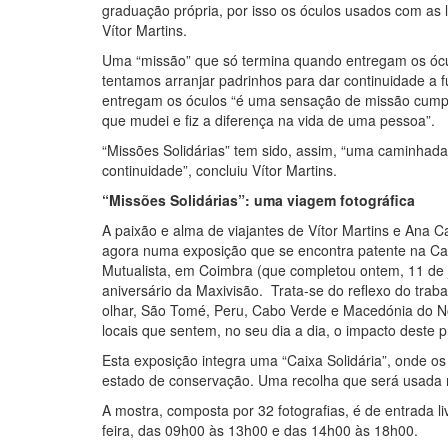
graduação própria, por isso os óculos usados com as l
Vítor Martins.
Uma “missão” que só termina quando entregam os ócu
tentamos arranjar padrinhos para dar continuidade a f
entregam os óculos “é uma sensação de missão cumpri
que mudei e fiz a diferença na vida de uma pessoa”.
“Missões Solidárias” tem sido, assim, “uma caminhad
continuidade”, concluiu Vítor Martins.
“Missões Solidárias”: uma viagem fotográfica
A paixão e alma de viajantes de Vítor Martins e Ana Car
agora numa exposição que se encontra patente na Ca
Mutualista, em Coimbra (que completou ontem, 11 de 
aniversário da Maxivisão. Trata-se do reflexo do trabal
olhar, São Tomé, Peru, Cabo Verde e Macedónia do No
locais que sentem, no seu dia a dia, o impacto deste p
Esta exposição integra uma “Caixa Solidária”, onde 
estado de conservação. Uma recolha que será usada 
A mostra, composta por 32 fotografias, é de entrada li
feira, das 09h00 às 13h00 e das 14h00 às 18h00.