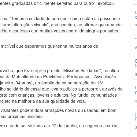
entes graduadas dificilmente servirão para outro”, explicou
los. “Temos o cuidado de perceber como estão as pessoas e
uturas alterações visuais”, acrescentou, ao afirmar que quando
7
da e confesso que muitas vezes chorei de alegria por saber
a incrível que esperamos que tenha muitos anos de
6
valho, que fez surgir o projeto “Missões Solidárias”, resultou
3
sa da Mutualidade da Previdência Portuguesa – Associação
janeiro, 94 anos), no âmbito da comemoração do 16º
ho solidário do casal que leva o público a percorrer, através do
rte com crianças, jovens e adultos. No fundo, comunidades
rojeto na melhoria da sua qualidade de vida.
3
os visitantes podem doar armações novas ou usadas, em bom
nas próximas missões.
vre e pode ser visitada até 27 de janeiro, de segunda a sexta-
3