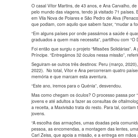
O casal Vítor Martins, de 43 anos, e Ana Carvalho, d
pelo mundo das viagens, tendo já visitado 71 países. 
em Vila Nova de Poiares e São Pedro de Alva (Penaco
que podiam, com aquilo que sabem fazer, “mudar a f
“Em alguns países por onde passámos a saúde é quase i
graduados a quem mais necessita”, partilhou com “O D
Foi então que surgiu o projeto “Missões Solidárias”.
Príncipe. “Entregámos 32 óculos nessa missão”, referi
Seguiram-se outros três destinos: Peru (março, 2020
2022). No total, Vítor e Ana percorreram quatro paíse
memória e que marcam esta aventura.
“Este ano, iremos para o Quénia”, desvendou.
Mas como chegam os óculos? O processo passa por “te
jovens e até adultos a fazer as consultas de oftalmolo
a receita, a Maxivisão trata do resto. Para tal, cont
jovens.
“A escolha das armações, umas doadas pela comunida
pessoa, as encomendas, a montagem das lentes, umas 
Carl Zeiss, que apoia a missão, e a entrega em mãos