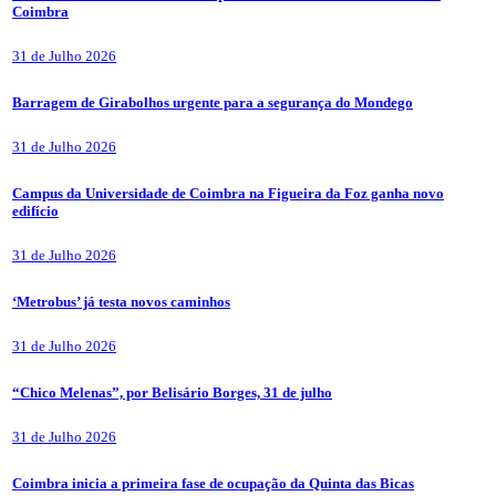
Coimbra
31 de Julho 2026
Barragem de Girabolhos urgente para a segurança do Mondego
31 de Julho 2026
Campus da Universidade de Coimbra na Figueira da Foz ganha novo
edifício
31 de Julho 2026
‘Metrobus’ já testa novos caminhos
31 de Julho 2026
“Chico Melenas”, por Belisário Borges, 31 de julho
31 de Julho 2026
Coimbra inicia a primeira fase de ocupação da Quinta das Bicas