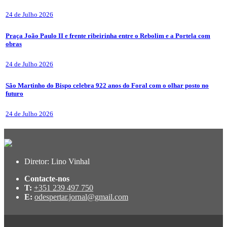
24 de Julho 2026
Praça João Paulo II e frente ribeirinha entre o Rebolim e a Portela com
obras
24 de Julho 2026
São Martinho do Bispo celebra 922 anos do Foral com o olhar posto no
futuro
24 de Julho 2026
Diretor: Lino Vinhal
Contacte-nos
T:
+351 239 497 750
E:
odespertar.jornal@gmail.com