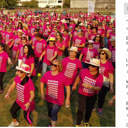
3
3
3
3