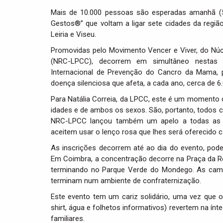
Mais de 10.000 pessoas são esperadas amanhã (
Gestos®” que voltam a ligar sete cidades da região
Leiria e Viseu.
Promovidas pelo Movimento Vencer e Viver, do Núc
(NRC-LPCC), decorrem em simultâneo nestas s
Internacional de Prevenção do Cancro da Mama, 
doença silenciosa que afeta, a cada ano, cerca de 6
Para Natália Correia, da LPCC, este é um momento d
idades e de ambos os sexos. São, portanto, todos 
NRC-LPCC lançou também um apelo a todas as so
aceitem usar o lenço rosa que lhes será oferecido
As inscrições decorrem até ao dia do evento, poden
Em Coimbra, a concentração decorre na Praça da R
terminando no Parque Verde do Mondego. As camin
terminam num ambiente de confraternização.
Este evento tem um cariz solidário, uma vez que o
shirt, água e folhetos informativos) revertem na í
familiares.