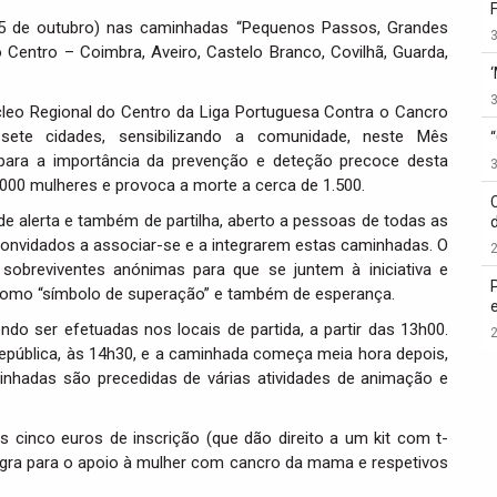
5 de outubro) nas caminhadas “Pequenos Passos, Grandes
3
 Centro – Coimbra, Aveiro, Castelo Branco, Covilhã, Guarda,
3
leo Regional do Centro da Liga Portuguesa Contra o Cancro
ete cidades, sensibilizando a comunidade, neste Mês
para a importância da prevenção e deteção precoce desta
3
.000 mulheres e provoca a morte a cerca de 1.500.
e alerta e também de partilha, aberto a pessoas de todas as
convidados a associar-se e a integrarem estas caminhadas. O
2
breviventes anónimas para que se juntem à iniciativa e
 como “símbolo de superação” e também de esperança.
do ser efetuadas nos locais de partida, a partir das 13h00.
2
epública, às 14h30, e a caminhada começa meia hora depois,
hadas são precedidas de várias atividades de animação e
s cinco euros de inscrição (que dão direito a um kit com t-
ntegra para o apoio à mulher com cancro da mama e respetivos