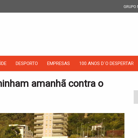
GRUPO 
ÚDE
DESPORTO
EMPRESAS
100 ANOS D´O DESPERTAR
minham amanhã contra o