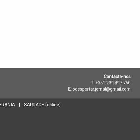
Contacte-nos
T:
+351 239 497 750
E:
odespertar.jornal@gmail.com
ERANIA
SAUDADE (online)
|