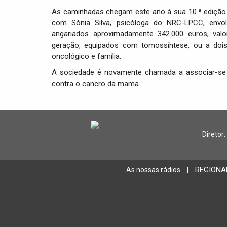
As caminhadas chegam este ano à sua 10.ª edição e
com Sónia Silva, psicóloga do NRC-LPCC, envol
angariados aproximadamente 342.000 euros, val
geração, equipados com tomossíntese, ou a dois 
oncológico e família.
A sociedade é novamente chamada a associar-se 
contra o cancro da mama.
Diretor:
REGIONA
As nossas rádios
|