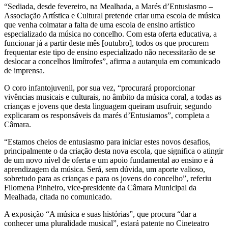
“Sediada, desde fevereiro, na Mealhada, a Marés d’Entusiasmo –
Associação Artística e Cultural pretende criar uma escola de música
que venha colmatar a falta de uma escola de ensino artístico
especializado da música no concelho. Com esta oferta educativa, a
funcionar já a partir deste mês [outubro], todos os que procurem
frequentar este tipo de ensino especializado não necessitarão de se
deslocar a concelhos limítrofes”, afirma a autarquia em comunicado
de imprensa.
O coro infantojuvenil, por sua vez, “procurará proporcionar
vivências musicais e culturais, no âmbito da música coral, a todas as
crianças e jovens que desta linguagem queiram usufruir, segundo
explicaram os responsáveis da marés d’Entusiamos”, completa a
Câmara.
“Estamos cheios de entusiasmo para iniciar estes novos desafios,
principalmente o da criação desta nova escola, que significa o atingir
de um novo nível de oferta e um apoio fundamental ao ensino e à
aprendizagem da música. Será, sem dúvida, um aporte valioso,
sobretudo para as crianças e para os jovens do concelho”, referiu
Filomena Pinheiro, vice-presidente da Câmara Municipal da
Mealhada, citada no comunicado.
A exposição “A música e suas histórias”, que procura “dar a
conhecer uma pluralidade musical”, estará patente no Cineteatro