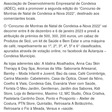
Associação de Desenvolvimento Empresarial de Condeixa
(ADEC), está a promover a segunda edição do “Concurso de
Montras de Natal de Condeixa-a-Nova 2022”, destinado aos
comerciantes locais.
O “Concurso de Montras de Natal de Condeixa-a-Nova 2022” vai
decorrer entre 8 de dezembro e 6 de janeiro 2023 e prevê a
atribuição de prémios de 500, 300, 200 euros, um cabaz de
Produtos de Sicó, um kit de Saúde e Bem Estar e uma máquina
de café, respetivamente ao 1º, 2º, 3º, 4º, 5º e 6° classificados,
apurados através de votação online, no facebook da Autarquia –
Condeixa Município.
As lojas aderentes são: A Idalina Atoalhados, Anna Cau Skin
Therapy & Day Spa, Aromas da Villa- Sabonaria Artesanal,
Bamby – Moda Infantil e Juvenil, Baú da casa, Café Conimbriga,
Carina Macedo- Cabeleireiro, Casa da Óptica, Closet da Nôno,
Coelho & Viais, Condeixa Gás, Evanária Viver com Saúde,
Florista O Meu Jardim, Gentleman, Jardim dos Sabores, Kidi
Store, Loja do Belarmino, Maximo 12, MC Studio, Ótica Criativa,
Pastelaria Cantinho Doce, Ponto e Prosponto – Atelier de
Costura, PTN Store, Quintalão, Retrosaria A Botãozinho,
Retrosaria o Fio à Meada, Versus e +saúde.