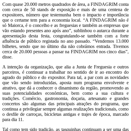
Com quase 20.000 metros quadrados de área, a FINDAGRIM conta
com cerca de 50 stands de exposição e mais de uma centena de
expositores, número que testemunha bem o impacto e importância
que o certame tem para a economia local. “A FINDAGRIM não é
só Maiorca, é o concelho e as freguesias e também as empresas que
vão estando presentes ano após ano”, sublinhou o autarca durante a
apresentação desta festa, congratulando-se também com a forte
afluência de público registada no ano passado. “Vendemos 13.000
bilhetes, sendo que no último dia não cobrámos entrada. Tivemos
cerca de 20.000 pessoas a passar na FINDAGRIM nos cinco dias”,
disse.
A intenção da organização, que alia a Junta de Freguesia e outros
parceiros, é continuar a trabalhar no sentido de ir ao encontro do
agrado do público e do expositor. Para tal, a par com as novidades
que vão sendo introduzidas, aposta num programa envolvente e
atrativo, que dá a conhecer o dinamismo da região, promovendo as
suas potencialidades económicas, bem como a sua cultura e
tradições. Comércio, gastronomia, doçaria, artesanato e grandes
concertos são algumas das principais atrações do programa, que
continua a privilegiar sempre algumas realizações tradicionais, como
o desfile de carroças, bicicletas antigas e trajes de época, marcado
para dia 11.
Tal como tem sido tradição, as tasquinhas continuam a ser uma das