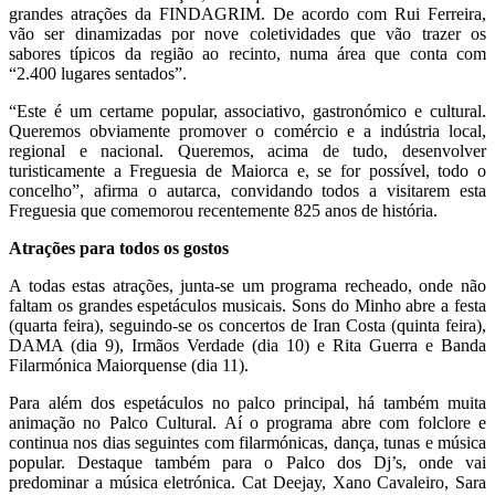
grandes atrações da FINDAGRIM. De acordo com Rui Ferreira,
vão ser dinamizadas por nove coletividades que vão trazer os
sabores típicos da região ao recinto, numa área que conta com
“2.400 lugares sentados”.
“Este é um certame popular, associativo, gastronómico e cultural.
Queremos obviamente promover o comércio e a indústria local,
regional e nacional. Queremos, acima de tudo, desenvolver
turisticamente a Freguesia de Maiorca e, se for possível, todo o
concelho”, afirma o autarca, convidando todos a visitarem esta
Freguesia que comemorou recentemente 825 anos de história.
Atrações para todos os gostos
A todas estas atrações, junta-se um programa recheado, onde não
faltam os grandes espetáculos musicais. Sons do Minho abre a festa
(quarta feira), seguindo-se os concertos de Iran Costa (quinta feira),
DAMA (dia 9), Irmãos Verdade (dia 10) e Rita Guerra e Banda
Filarmónica Maiorquense (dia 11).
Para além dos espetáculos no palco principal, há também muita
animação no Palco Cultural. Aí o programa abre com folclore e
continua nos dias seguintes com filarmónicas, dança, tunas e música
popular. Destaque também para o Palco dos Dj’s, onde vai
predominar a música eletrónica. Cat Deejay, Xano Cavaleiro, Sara