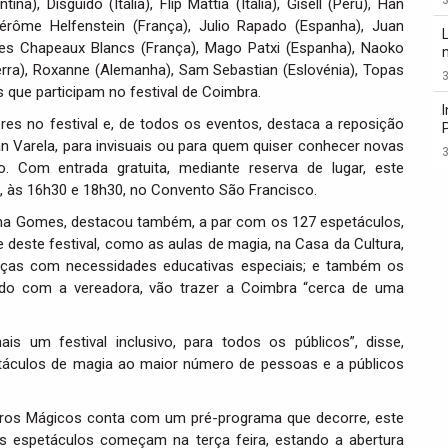
), Disguido (Itália), Flip Mattia (Itália), Gisell (Perú), Han
 Jérôme Helfenstein (França), Julio Rapado (Espanha), Juan
 Les Chapeaux Blancs (França), Mago Patxi (Espanha), Naoko
aterra), Roxanne (Alemanha), Sam Sebastian (Eslovénia), Topas
3
 que participam no festival de Coimbra.
res no festival e, de todos os eventos, destaca a reposição
n Varela, para invisuais ou para quem quiser conhecer novas
3
. Com entrada gratuita, mediante reserva de lugar, este
2, às 16h30 e 18h30, no Convento São Francisco.
ina Gomes, destacou também, a par com os 127 espetáculos,
este festival, como as aulas de magia, na Casa da Cultura,
nças com necessidades educativas especiais; e também os
rdo com a vereadora, vão trazer a Coimbra “cerca de uma
 um festival inclusivo, para todos os públicos”, disse,
etáculos de magia ao maior número de pessoas e a públicos
ros Mágicos conta com um pré-programa que decorre, este
s espetáculos começam na terça feira, estando a abertura