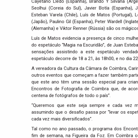
Cayetano Lledó (Espanha), Brando Y Silvana (Argentina
Seolhui (Coreia do Sul), Javier Botía (Espanha),
Esteban Varela (Chile), Luís de Matos (Portugal),
(Japão), Paulino Gil (Espanha), Peter Wardell (Ingl
(Alemanha) e Viktor Renner (Rússia) são os mágicos
Luís de Matos evidencia a presença de cinco mulhe
do espetáculo “Magia na Escuridão”, de Juan Esteba
sensações assistindo a este espetáculo vendado
espetáculo decorre de 18 a 21, às 18h00, e no dia 2
A vereadora da Cultura da Câmara de Coimbra, Car
outros eventos que começam a fazer também parte d
que este ano têm uma sessão especial para cria
Encontros de Fotografia de Coimbra que, de aco
centena de fotógrafos de todo o país”.
“Queremos que este seja sempre e cada vez mais
assumindo que o desafio passa por “levar os esp
cada vez mais diversificados”.
Tal como no ano passado, o programa dos Encont
fim de semana, na Figueira da Foz. Em Coimbra o