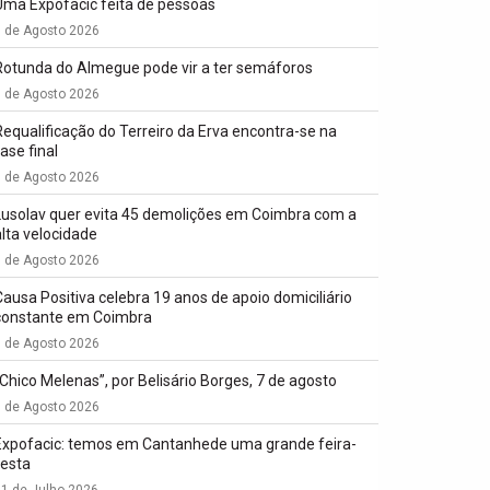
Uma Expofacic feita de pessoas
7 de Agosto 2026
Rotunda do Almegue pode vir a ter semáforos
7 de Agosto 2026
Requalificação do Terreiro da Erva encontra-se na
ase final
7 de Agosto 2026
Lusolav quer evita 45 demolições em Coimbra com a
alta velocidade
7 de Agosto 2026
Causa Positiva celebra 19 anos de apoio domiciliário
constante em Coimbra
7 de Agosto 2026
“Chico Melenas”, por Belisário Borges, 7 de agosto
6 de Agosto 2026
Expofacic: temos em Cantanhede uma grande feira-
festa
1 de Julho 2026