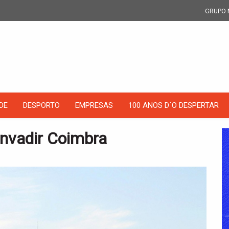
GRUPO 
DE
DESPORTO
EMPRESAS
100 ANOS D´O DESPERTAR
invadir Coimbra