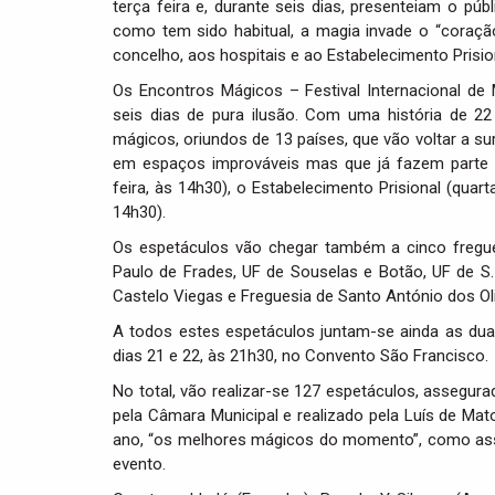
terça feira e, durante seis dias, presenteiam o p
como tem sido habitual, a magia invade o “coraç
concelho, aos hospitais e ao Estabelecimento Prisio
Os Encontros Mágicos – Festival Internacional d
seis dias de pura ilusão. Com uma história de 2
mágicos, oriundos de 13 países, que vão voltar a s
em espaços improváveis mas que já fazem parte da
feira, às 14h30), o Estabelecimento Prisional (quart
14h30).
Os espetáculos vão chegar também a cinco fregue
Paulo de Frades, UF de Souselas e Botão, UF de S.
Castelo Viegas e Freguesia de Santo António dos Oli
A todos estes espetáculos juntam-se ainda as dua
dias 21 e 22, às 21h30, no Convento São Francisco.
No total, vão realizar-se 127 espetáculos, asseg
pela Câmara Municipal e realizado pela Luís de Mat
ano, “os melhores mágicos do momento”, como ass
evento.