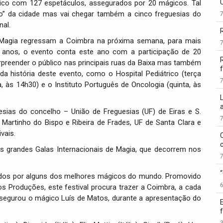
úblico com 127 espetáculos, assegurados por 20 mágicos. Tal
ão” da cidade mas vai chegar também a cinco freguesias do
nal.
e Magia regressam a Coimbra na próxima semana, para mais
2 anos, o evento conta este ano com a participação de 20
urpreender o público nas principais ruas da Baixa mas também
f
 história deste evento, como o Hospital Pediátrico (terça
a, às 14h30) e o Instituto Português de Oncologia (quinta, às
sias do concelho – União de Freguesias (UF) de Eiras e S.
 Martinho do Bispo e Ribeira de Frades, UF de Santa Clara e
vais.
s grandes Galas Internacionais de Magia, que decorrem nos
urados por alguns dos melhores mágicos do mundo. Promovido
os Produções, este festival procura trazer a Coimbra, a cada
egurou o mágico Luís de Matos, durante a apresentação do
3