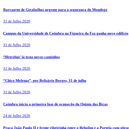
Barragem de Girabolhos urgente para a segurança do Mondego
31 de Julho 2026
Campus da Universidade de Coimbra na Figueira da Foz ganha novo edifício
31 de Julho 2026
‘Metrobus’ já testa novos caminhos
31 de Julho 2026
“Chico Melenas”, por Belisário Borges, 31 de julho
31 de Julho 2026
Coimbra inicia a primeira fase de ocupação da Quinta das Bicas
24 de Julho 2026
Praça João Paulo II e frente ribeirinha entre o Rebolim e a Portela com obra