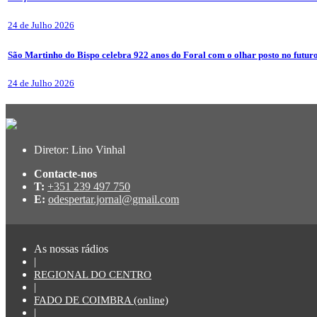
24 de Julho 2026
São Martinho do Bispo celebra 922 anos do Foral com o olhar posto no futur
24 de Julho 2026
Diretor: Lino Vinhal
Contacte-nos
T:
+351 239 497 750
E:
odespertar.jornal@gmail.com
As nossas rádios
|
REGIONAL DO CENTRO
|
FADO DE COIMBRA (online)
|