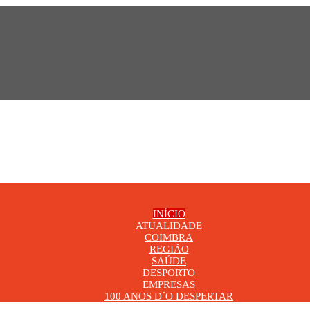
INÍCIO
ATUALIDADE
COIMBRA
REGIÃO
SAÚDE
DESPORTO
EMPRESAS
100 ANOS D´O DESPERTAR