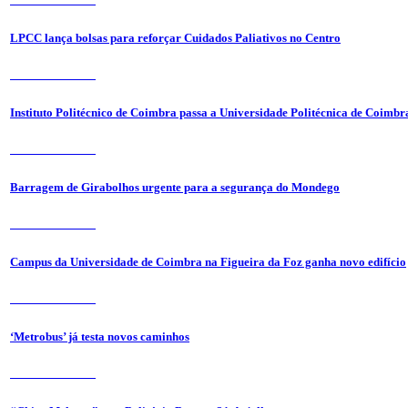
LPCC lança bolsas para reforçar Cuidados Paliativos no Centro
31 de Julho 2026
Instituto Politécnico de Coimbra passa a Universidade Politécnica de Coimbr
31 de Julho 2026
Barragem de Girabolhos urgente para a segurança do Mondego
31 de Julho 2026
Campus da Universidade de Coimbra na Figueira da Foz ganha novo edifício
31 de Julho 2026
‘Metrobus’ já testa novos caminhos
31 de Julho 2026