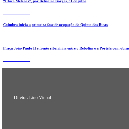
“Chico Melenas”, por Belisário Borges, 31 de julho
31 de Julho 2026
Coimbra inicia a primeira fase de ocupação da Quinta das Bicas
24 de Julho 2026
Praça João Paulo II e frente ribeirinha entre o Rebolim e a Portela com obra
24 de Julho 2026
Diretor: Lino Vinhal