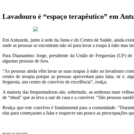
Lavadouro é “espaço terapêutico” em Ant
20 de Março 2020
Em Antuzede, junto à sede da Junta e do Centro de Saúde, ainda exis
onde as pessoas se encontram não só para lavar a roupa à mão mas ta
Para Diamantino Jorge, presidente da União de Freguesias (UF) de 
algumas pessoas de fora.
“As pessoas ainda vêm lavar as suas roupas à mão ao lavadouro comu
centro de terapia porque as pessoas aproveitam para falar, rir e, 
freguesia, um centro de convívio de excelência”, realça.
A maioria das frequentadoras são, sobretudo, as senhoras mais velhas
de “ritual” que as leva a sair de casa e a conviver. “São pessoas saudá
Realça que este convívio é fundamental para a comunidade. “Durant
elas para começaram a falar e esquecer um pouco as preocupações que as