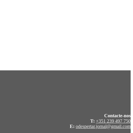
Contacte-nos
T:
+351 239 497 750
E:
odespertar.jornal@gmail.com