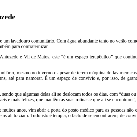
uzede
te um lavadouro comunitário. Com água abundante tanto no verão como n
mbém para confraternizar.
Antuzede e Vil de Matos, este “é um espaço terapêutico” que contin
nitário, mesmo no inverno e apesar de terem máquina de lavar em casa
alguns, até para namorar. É um espaço de convívio e, por isso, de gr
, sendo que algumas delas ali se deslocam todos os dias, com “duas ou 
veis e mais felizes, que mantêm as suas rotinas e que ali se encontram”,
e muitos anos, vim abrir a porta do posto médico para as pessoas não
 ali traziam. Tudo isto é terapia, o facto de se encontrarem, de conviv