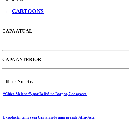
PUBLICIDADE
→
CARTOONS
CAPA ATUAL
CAPA ANTERIOR
Últimas
Notícias
“Chico Melenas”, por Belisário Borges, 7 de agosto
6 de Agosto 2026
Expofacic: temos em Cantanhede uma grande feira-festa
31 de Julho 2026