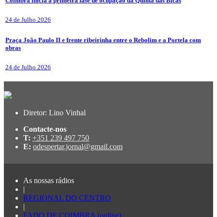
Coimbra inicia a primeira fase de ocupação da Quinta das Bicas
24 de Julho 2026
Praça João Paulo II e frente ribeirinha entre o Rebolim e a Portela com
obras
24 de Julho 2026
Diretor: Lino Vinhal
Contacte-nos
T:
+351 239 497 750
E:
odespertar.jornal@gmail.com
As nossas rádios
|
REGIONAL DO CENTRO
|
FADO DE COIMBRA (online)