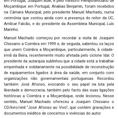
em Portugal, Joaquim Bule, e pelo ministro Plenipotenciário de
Moçambique em Portugal, Anakias Benjamin, foram recebidos
na Câmara Municipal, pelo presidente Manuel Machado, numa
cerimónia que contou ainda com a presença do reitor da UC,
Amílcar Falcão, e do presidente da Assembleia Municipal, Luís
Marinho.
Manuel Machado começou por recordar a visita de Joaquim
Chissano a Coimbra em 1999 e, de seguida, salientou os laços
que unem Coimbra a Moçambique, particularmente, à cidade-
irmã da Beira, recentemente muito afetada pelo ciclone Idai. O
presidente da autarquia sublinhou que a cidade está a trabalhar
empenhada e solidariamente na possibilidade de reconstrução
de equipamentos ligados à área da saúde, em conjunto com
organizações não governamentais portuguesas. Recordou
também José Afonso, evocando o seu papel na luta pela
liberdade e democracia, também pelo facto das suas ligações
históricas a Coimbra e a Moçambique, onde lecionou. Nesse
sentido, Manuel Machado ofereceu a Joaquim Chissano o
CD/livro/vinil “José Afonso ao Vivo”, que contém gravações e
documentos inéditos de concertos e vivências do autor.