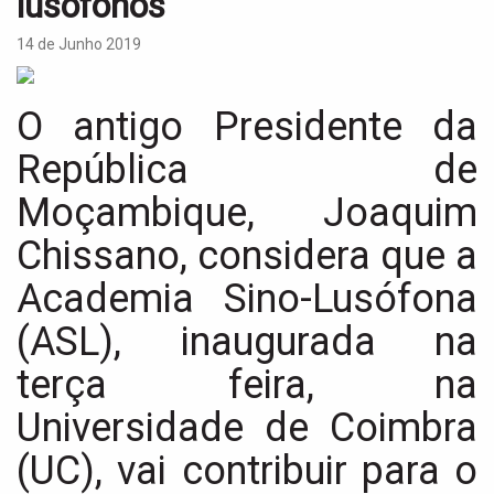
lusófonos
i
g
14 de Junho 2019
a
t
i
O antigo Presidente da
o
n
República de
Moçambique, Joaquim
Chissano, considera que a
Academia Sino-Lusófona
(ASL), inaugurada na
terça feira, na
Universidade de Coimbra
(UC), vai contribuir para o