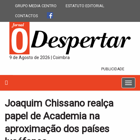
GRUPO MEDIA CENTRO
ESTATUTO EDITORIAL
CONTACTOS
9 de Agosto de 2026 | Coimbra
PUBLICIDADE
T
o
g
Joaquim Chissano realça
g
l
papel de Academia na
e
n
aproximação dos países
a
v