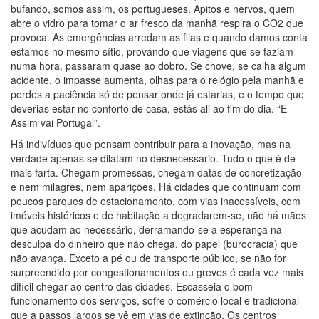
bufando, somos assim, os portugueses. Apitos e nervos, quem
abre o vidro para tomar o ar fresco da manhã respira o CO2 que
provoca. As emergências arredam as filas e quando damos conta
estamos no mesmo sítio, provando que viagens que se faziam
numa hora, passaram quase ao dobro. Se chove, se calha algum
acidente, o impasse aumenta, olhas para o relógio pela manhã e
perdes a paciência só de pensar onde já estarias, e o tempo que
deverias estar no conforto de casa, estás ali ao fim do dia. “E
Assim vai Portugal”.
Há indivíduos que pensam contribuir para a inovação, mas na
verdade apenas se dilatam no desnecessário. Tudo o que é de
mais farta. Chegam promessas, chegam datas de concretização
e nem milagres, nem aparições. Há cidades que continuam com
poucos parques de estacionamento, com vias inacessíveis, com
imóveis históricos e de habitação a degradarem-se, não há mãos
que acudam ao necessário, derramando-se a esperança na
desculpa do dinheiro que não chega, do papel (burocracia) que
não avança. Exceto a pé ou de transporte público, se não for
surpreendido por congestionamentos ou greves é cada vez mais
difícil chegar ao centro das cidades. Escasseia o bom
funcionamento dos serviços, sofre o comércio local e tradicional
que a passos largos se vê em vias de extinção. Os centros