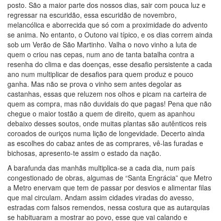
posto. São a maior parte dos nossos dias, sair com pouca luz e
regressar na escuridão, essa escuridão de novembro,
melancólica e aborrecida que só com a proximidade do advento
se anima. No entanto, o Outono vai típico, e os dias correm ainda
sob um Verão de São Martinho. Valha o novo vinho a luta de
quem o criou nas cepas, num ano de tanta batalha contra a
resenha do clima e das doenças, esse desafio persistente a cada
ano num multiplicar de desafios para quem produz e pouco
ganha. Mas não se prova o vinho sem antes degolar as
castanhas, essas que reluzem nos olhos e picam na carteira de
quem as compra, mas não duvidais do que pagas! Pena que não
chegue o maior tostão a quem de direito, quem as apanhou
debaixo desses soutos, onde muitas plantas são autênticos reis
coroados de ouriços numa lição de longevidade. Decerto ainda
as escolhes do cabaz antes de as comprares, vê-las furadas e
bichosas, apresento-te assim o estado da nação.
A barafunda das manhãs multiplica-se a cada dia, num país
congestionado de obras, algumas de “Santa Engrácia” que Metro
a Metro enervam que tem de passar por desvios e alimentar filas
que mal circulam. Andam assim cidades viradas do avesso,
estradas com falsos remendos, nessa costura que as autarquias
se habituaram a mostrar ao povo, esse que vai calando e