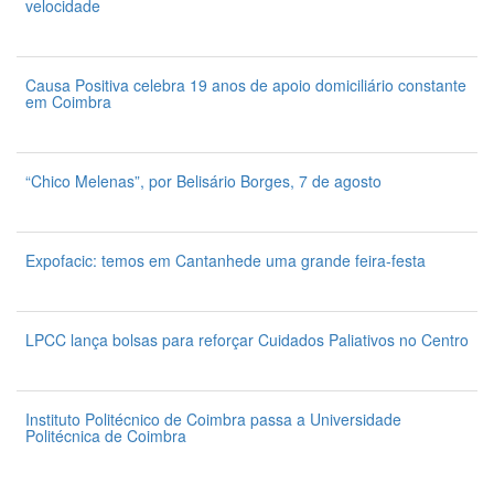
velocidade
7 de Agosto 2026
Causa Positiva celebra 19 anos de apoio domiciliário constante
em Coimbra
7 de Agosto 2026
“Chico Melenas”, por Belisário Borges, 7 de agosto
6 de Agosto 2026
Expofacic: temos em Cantanhede uma grande feira-festa
31 de Julho 2026
LPCC lança bolsas para reforçar Cuidados Paliativos no Centro
31 de Julho 2026
Instituto Politécnico de Coimbra passa a Universidade
Politécnica de Coimbra
31 de Julho 2026