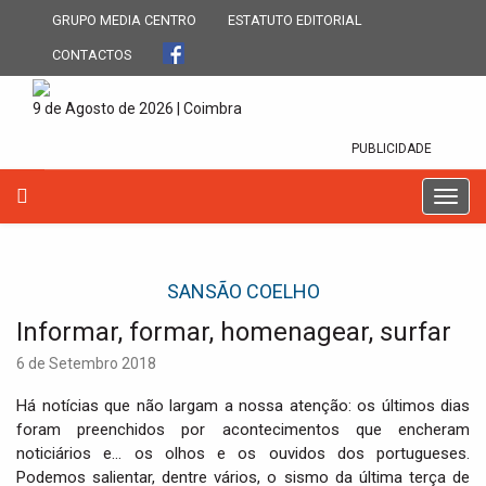
GRUPO MEDIA CENTRO
ESTATUTO EDITORIAL
CONTACTOS
9 de Agosto de 2026 | Coimbra
PUBLICIDADE
T
o
g
g
SANSÃO COELHO
l
e
Informar, formar, homenagear, surfar
n
a
6 de Setembro 2018
v
i
Há notícias que não largam a nossa atenção: os últimos dias
g
foram preenchidos por acontecimentos que encheram
a
noticiários e… os olhos e os ouvidos dos portugueses.
t
Podemos salientar, dentre vários, o sismo da última terça de