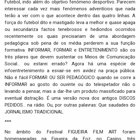
Futebol, indo além do objetivo fenómeno desportivo. Parecem
interessar cada vez mais fenómenos adventícios que nada
terão a ver com o que acontece dentro das quatro linhas. A
força do futebol dito e mastigado leva a melhor e quase apaga
ou secundariza factos tenebrosos e hediondos ocorridos
recentemente os quais precisariam de uma abordagem
pedagógica sob pena de os média perderem a sua função
formativa. INFORMAR, FORMAR e ENTRETENIMENTO são os
três pilares que devem sustentar os Meios de Comunicação
Social… ou estarei errado? Agora há uma espécie de
infoentretenimento a esvair-se em avidez na praça pública.
Não é fácil FORMAR OU SER PEDAGÓGICO quando se corre a
INFORMAR ao gosto do ouvinte ou do telespetador não o
levando a pensar, mas a dar-lhe um produto massificado para
eventual distração. É uma versão nova dos antigos DISCOS
PEDIDOS… na rádio. Ou, por outras palavras: Que saudades do
JORNALISMO TRADICIONAL.
***
No âmbito do Festival FIGUEIRA FILM ART foram
homenageadas na Figueira da Foz, no Casino, três