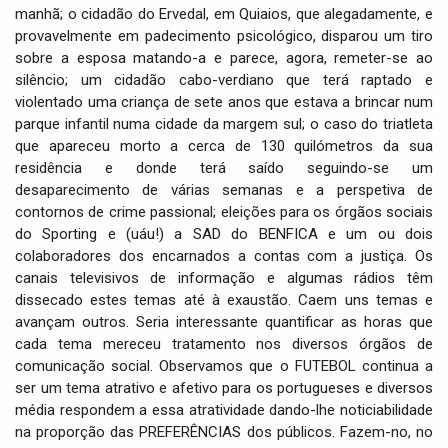
i
manhã; o cidadão do Ervedal, em Quiaios, que alegadamente, e
o
provavelmente em padecimento psicológico, disparou um tiro
n
sobre a esposa matando-a e parece, agora, remeter-se ao
silêncio; um cidadão cabo-verdiano que terá raptado e
violentado uma criança de sete anos que estava a brincar num
parque infantil numa cidade da margem sul; o caso do triatleta
que apareceu morto a cerca de 130 quilómetros da sua
residência e donde terá saído seguindo-se um
desaparecimento de várias semanas e a perspetiva de
contornos de crime passional; eleições para os órgãos sociais
do Sporting e (uáu!) a SAD do BENFICA e um ou dois
colaboradores dos encarnados a contas com a justiça. Os
canais televisivos de informação e algumas rádios têm
dissecado estes temas até à exaustão. Caem uns temas e
avançam outros. Seria interessante quantificar as horas que
cada tema mereceu tratamento nos diversos órgãos de
comunicação social. Observamos que o FUTEBOL continua a
ser um tema atrativo e afetivo para os portugueses e diversos
média respondem a essa atratividade dando-lhe noticiabilidade
na proporção das PREFERÊNCIAS dos públicos. Fazem-no, no