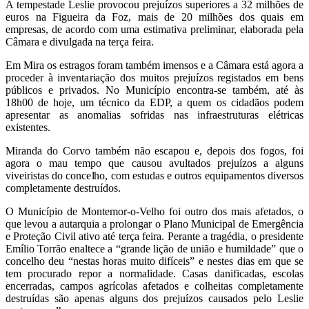
A tempestade Leslie provocou prejuízos superiores a 32 milhões de
euros na Figueira da Foz, mais de 20 milhões dos quais em
empresas, de acordo com uma estimativa preliminar, elaborada pela
Câmara e divulgada na terça feira.
Em Mira os estragos foram também imensos e a Câmara está agora a
proceder à inventariação dos muitos prejuízos registados em bens
públicos e privados. No Município encontra-se também, até às
18h00 de hoje, um técnico da EDP, a quem os cidadãos podem
apresentar as anomalias sofridas nas infraestruturas elétricas
existentes.
Miranda do Corvo também não escapou e, depois dos fogos, foi
agora o mau tempo que causou avultados prejuízos a alguns
viveiristas do concelho, com estudas e outros equipamentos diversos
completamente destruídos.
O Município de Montemor-o-Velho foi outro dos mais afetados, o
que levou a autarquia a prolongar o Plano Municipal de Emergência
e Proteção Civil ativo até terça feira. Perante a tragédia, o presidente
Emílio Torrão enaltece a “grande lição de união e humildade” que o
concelho deu “nestas horas muito difíceis” e nestes dias em que se
tem procurado repor a normalidade. Casas danificadas, escolas
encerradas, campos agrícolas afetados e colheitas completamente
destruídas são apenas alguns dos prejuízos causados pelo Leslie