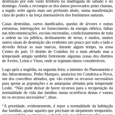
destruição por este vasto território na madrugada de sábado e no
domingo. Ainda a recompor-se dos danos provocados pelas chamas,
a região sofre agora mais um profundo abalo, numa manifestação
clara do poder e da força imensuráveis dos fenómenos naturais.
Casas destruídas, carros danificados, quedas de árvores e outras
estruturas, interrupções no fornecimento da energia elétrica, falhas
nas telecomunicações, escolas encerradas, condicionamentos de toda
a ordem na via pública, deslizamento de terras, e muitos, muitos
outros sinais de destruição são evidentes um pouco por todo o lado e
deverão deixar as suas marcas, durante algum tempo, na zona
Centro do país. O distrito de Coimbra foi o mais afetado mas a
tempestade atingiu também fortemente algumas zonas dos distritos
de Aveiro, Leiria e Viseu, onde se registam danos consideráveis.
Logo após a tragédia, na segunda feira, o ministro do Planeamento e
das Infraestruturas, Pedro Marques, anunciou em Condeixa-a-Nova,
um dos concelhos afetados, que vão existir os recursos necessários
para apoiar as populações e as autarquias afetadas pela tempestade
Leslie. “Não pode deixar de haver recursos para a recuperação da
normalidade de vida das famílias numa ocorrência destas e vamos
ter os recursos necessários”, disse.
“A prioridade, evidentemente, é repor a normalidade da habitação
das famílias, apoiar aqueles que precisam de alojamento temporário,