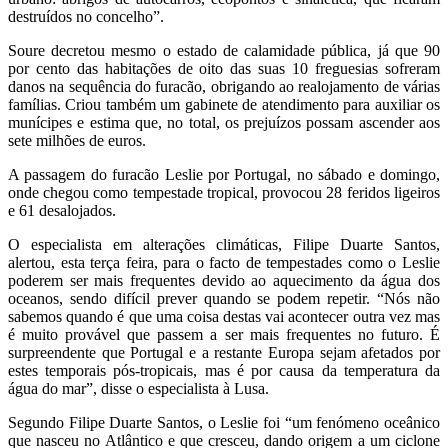
destruídos no concelho”.
Soure decretou mesmo o estado de calamidade pública, já que 90
por cento das habitações de oito das suas 10 freguesias sofreram
danos na sequência do furacão, obrigando ao realojamento de várias
famílias. Criou também um gabinete de atendimento para auxiliar os
munícipes e estima que, no total, os prejuízos possam ascender aos
sete milhões de euros.
A passagem do furacão Leslie por Portugal, no sábado e domingo,
onde chegou como tempestade tropical, provocou 28 feridos ligeiros
e 61 desalojados.
O especialista em alterações climáticas, Filipe Duarte Santos,
alertou, esta terça feira, para o facto de tempestades como o Leslie
poderem ser mais frequentes devido ao aquecimento da água dos
oceanos, sendo difícil prever quando se podem repetir. “Nós não
sabemos quando é que uma coisa destas vai acontecer outra vez mas
é muito provável que passem a ser mais frequentes no futuro. É
surpreendente que Portugal e a restante Europa sejam afetados por
estes temporais pós-tropicais, mas é por causa da temperatura da
água do mar”, disse o especialista à Lusa.
Segundo Filipe Duarte Santos, o Leslie foi “um fenómeno oceânico
que nasceu no Atlântico e que cresceu, dando origem a um ciclone