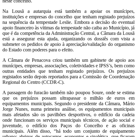
neste concelho.
Na Lousã a autarquia está também a apoiar os munícipes,
instituições e empresas do concelho que tenham registado prejuízos
na sequência da tempestade Leslie. Embora a decisão do eventual
apoio financeiro às vítimas da tempestade não caiba ao Município, já
que é da competência da Administração Central, a Câmara da Lousã
está a assegurar esta ajuda, organizando os dossiês com vista a
submeter os pedidos de apoio à apreciação/validação do organismo
do Estado com poderes para o efeito.
A Câmara de Penacova criou também um gabinete de apoio aos
munícipes, empresas, associações, coletividades e IPSS’s, bem como
outras entidades que tenham registado prejuízos. Os prejuízos
registados serão depois reportados para a Comissão de Coordenação
Regional do Centro (CCDR-C).
A passagem do furacão também não poupou Soure, onde se estima
que os prejuízos possam ultrapassar o milhão de euros em
equipamentos municipais. Segundo o presidente da Câmara, Mário
Jorge Nunes, numa primeira análise, os equipamentos municipais
mais afetados são os pavilhões desportivos, o edifício da cadeia
onde funcionam os serviços municipais técnicos, de ação social e
juventude, o edifício dos Paços do Concelho e as oficinas
municipais. Além disso, “há todo um conjunto de equipamento
urbano: abrigos de autocarros, ecopontos e sinalética, que ficaram