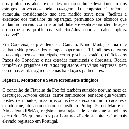
dos problemas ainda existentes no concelho e levantamento dos
estragos provocados pela passagem da tempestade”, refere a
autarquia, considerando que esta medida serve para “facilitar a
execução dos trabalhos de reparação, permitindo aos técnicos que
andam no terreno, com maior fiabilidade e exatidão na identificação
do cerne dos problemas, solucioná-los com a maior rapidez
possível”.
Em Condeixa, o presidente da Câmara, Nuno Moita, estima que
tenham sido provocados estragos superiores a 1,1 milhões de euros
nos equipamentos municipais, como piscinas, estádio, edifício dos
Paços do Concelho e nas estradas municipais e florestais. Realça
também os prejuízos avultados registados em várias empresas, bem
como nas estufas agrícolas e nas habitações particulares.
Figueira, Montemor e Soure fortemente atingidos
O concelho da Figueira da Foz foi também atingido por um rasto de
destruição. Árvores caídas, carros danificados, telhados que voaram,
postes derrubados, ruas irreconhecíveis deixaram num caos esta
cidade que, de acordo com o Instituto Português do Mar e da
Atmosfera (IPMA), registou uma rajada de vento que atingiu os
cerca de 176 quilómetros por hora no sábado à noite, valor mais
elevado registado em Portugal.