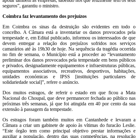
apoiar também as empresas, sabendo nós que felizmente têm os seus
seguros”, garantiu o ministro.
Coimbra faz levantamento dos prejuízos
Em Coimbra os sinas da destruição são evidentes em todo o
concelho. A Câmara está a inventariar os danos provocados pela
tempestade e, em Edital publicado, informou os interessados de que
devem entregar a relação dos prejuízos sofridos nos serviços
camarários até às 19h30 de hoje. Na sequência da tragédia ocorrida
no fim de semana, o Município está a proceder ao “levantamento
preliminar dos danos provocados pela tempestade em bens públicos
e privados, designadamente equipamentos e infraestruturas públicas,
equipamentos associativos, recreativos, desportivos, habitações,
unidades económicas e IPSS [instituições particulares de
solidariedade social]”, refere o anúncio.
Dos muitos estragos, de referir o estado em que ficou a Mata
Nacional do Choupal, que deve permanecer fechada ao público nas
próximas três semanas, já que foi atingida em 40 por cento da sua
extensão à passagem da tempestade.
Os estragos foram também muitos em Cantanhede e levaram a
Câmara a criar um gabinete de apoio às vítimas do furacão Leslie.
“Este órgão tem como principal objetivo prestar informações e
auxiliar a população, dentro das suas competências, na resolução