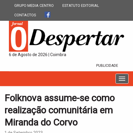
GRUPO MEDIA CENTRO
ESTATUTO EDITORIAL
CONTACTOS
6 de Agosto de 2026 | Coimbra
PUBLICIDADE
T
o
g
Folknova assume-se como
g
l
realização comunitária em
e
n
Miranda do Corvo
a
v
1 de Setembro 2023