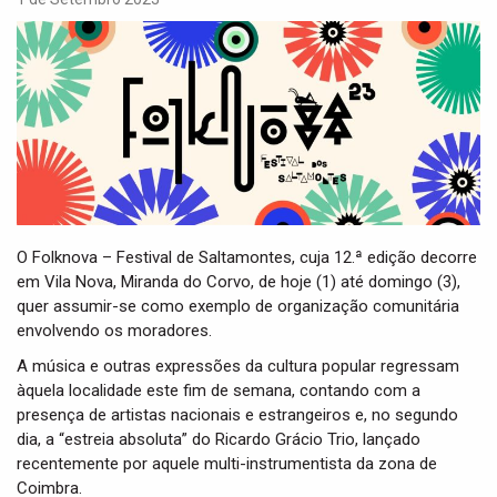
i
g
a
t
i
o
n
O Folknova – Festival de Saltamontes, cuja 12.ª edição decorre
em Vila Nova, Miranda do Corvo, de hoje (1) até domingo (3),
quer assumir-se como exemplo de organização comunitária
envolvendo os moradores.
A música e outras expressões da cultura popular regressam
àquela localidade este fim de semana, contando com a
presença de artistas nacionais e estrangeiros e, no segundo
dia, a “estreia absoluta” do Ricardo Grácio Trio, lançado
recentemente por aquele multi-instrumentista da zona de
Coimbra.