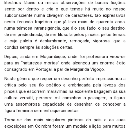
literários fáceis ou meras observações de banais ficções,
sente por dentro e cria o que temos há muito no nosso
subconsciente numa clivagem de caracteres, tão expressivos
nesta fecunda trajetória que já leva mais de quarenta anos,
numa teimosa intransigência, que é o seu fado, o seu destino,
de ser predestinada, de ser filósofa pelos pincéis, pelos temas,
e cuja paleta é deslumbrante, remoçada, vigorosa, que a
conduz sempre às soluções certas.
Depois, ainda em Moçambique, onde foi professora virou-se
para as “naturezas mortas” onde alcançou um enorme êxito
consagrado em Portugal, a par de Margarida Vigoço.
Neste género que requer um desenho perfeito impressionou a
crítica pelo seu fio poético e embriagada pela leveza dos
pincéis que escorrem maravilhas na excelente bagagem da sua
cultura versátil, percorre mil caminhos a paisagem, a figura,
uma assombrosa capacidade de desenhar, de conceber a
figura feminina sem enfraquecimentos.
Torna-se das mais singulares pintoras do país e as suas
exposições em Coimbra foram um modelo e lição para muitos