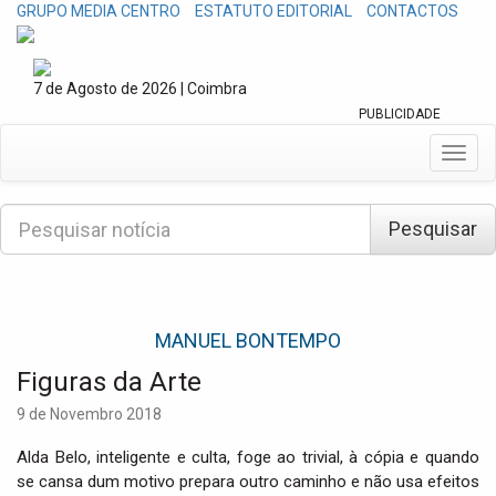
GRUPO MEDIA CENTRO
ESTATUTO EDITORIAL
CONTACTOS
7 de Agosto de 2026 | Coimbra
PUBLICIDADE
T
o
g
P
g
Pesquisar
e
l
s
e
q
n
u
a
i
v
MANUEL BONTEMPO
s
i
a
Figuras da Arte
g
r
a
9 de Novembro 2018
t
i
Alda Belo, inteligente e culta, foge ao trivial, à cópia e quando
o
se cansa dum motivo prepara outro caminho e não usa efeitos
n