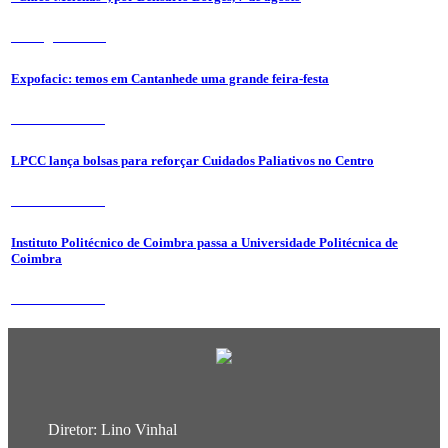
6 de Agosto 2026
Expofacic: temos em Cantanhede uma grande feira-festa
31 de Julho 2026
LPCC lança bolsas para reforçar Cuidados Paliativos no Centro
31 de Julho 2026
Instituto Politécnico de Coimbra passa a Universidade Politécnica de
Coimbra
31 de Julho 2026
Diretor: Lino Vinhal