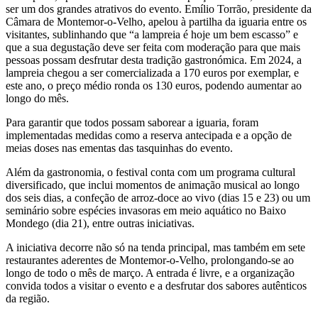
ser um dos grandes atrativos do evento. Emílio Torrão, presidente da
Câmara de Montemor-o-Velho, apelou à partilha da iguaria entre os
visitantes, sublinhando que “a lampreia é hoje um bem escasso” e
que a sua degustação deve ser feita com moderação para que mais
pessoas possam desfrutar desta tradição gastronómica. Em 2024, a
lampreia chegou a ser comercializada a 170 euros por exemplar, e
este ano, o preço médio ronda os 130 euros, podendo aumentar ao
longo do mês.
Para garantir que todos possam saborear a iguaria, foram
implementadas medidas como a reserva antecipada e a opção de
meias doses nas ementas das tasquinhas do evento.
Além da gastronomia, o festival conta com um programa cultural
diversificado, que inclui momentos de animação musical ao longo
dos seis dias, a confeção de arroz-doce ao vivo (dias 15 e 23) ou um
seminário sobre espécies invasoras em meio aquático no Baixo
Mondego (dia 21), entre outras iniciativas.
A iniciativa decorre não só na tenda principal, mas também em sete
restaurantes aderentes de Montemor-o-Velho, prolongando-se ao
longo de todo o mês de março. A entrada é livre, e a organização
convida todos a visitar o evento e a desfrutar dos sabores autênticos
da região.