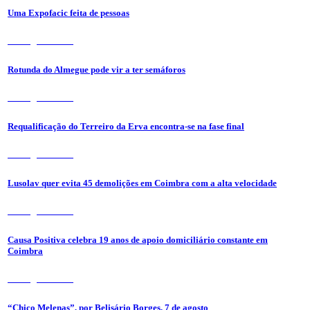
Uma Expofacic feita de pessoas
7 de Agosto 2026
Rotunda do Almegue pode vir a ter semáforos
7 de Agosto 2026
Requalificação do Terreiro da Erva encontra-se na fase final
7 de Agosto 2026
Lusolav quer evita 45 demolições em Coimbra com a alta velocidade
7 de Agosto 2026
Causa Positiva celebra 19 anos de apoio domiciliário constante em
Coimbra
7 de Agosto 2026
“Chico Melenas”, por Belisário Borges, 7 de agosto