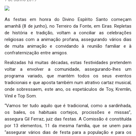
i
g
a
As festas em honra do Divino Espírito Santo começam
t
amanhã (8 de junho), no Terreiro da Fonte, em Eiras. Repletas
i
de história e tradição, voltam a conciliar as celebrações
o
religiosas com a animação profana, assegurando vários dias
n
de muita animação e convidando à reunião familiar e à
confraternização entre amigos.
Realizadas há muitas décadas, estas festividades pretendem
voltar a envolver a comunidade, assegurando-lhes um
programa variado, que mantém todos os seus eventos
tradicionais e que aposta também num atrativo cartaz musical,
onde sobressaem, este ano, os espetáculos de Toy, Kremlin,
Vinil e Top Som.
“Vamos ter tudo aquilo que é tradicional, como a sardinhada,
os bailes, os habituais cortejos, procissões e missas”,
assegura Gil Ferraz, juiz das festas. A Comissão é constituída
por 13 elementos, 11 da mesma família, que se unem para
“assegurar vários dias de festa para a população e para os