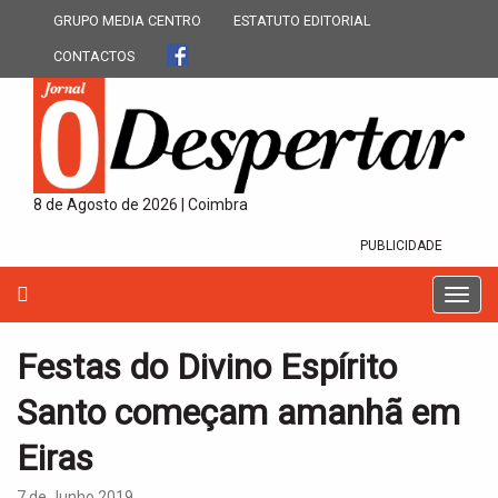
GRUPO MEDIA CENTRO
ESTATUTO EDITORIAL
CONTACTOS
8 de Agosto de 2026 | Coimbra
PUBLICIDADE
T
o
g
Festas do Divino Espírito
g
l
Santo começam amanhã em
e
n
Eiras
a
v
7 de Junho 2019