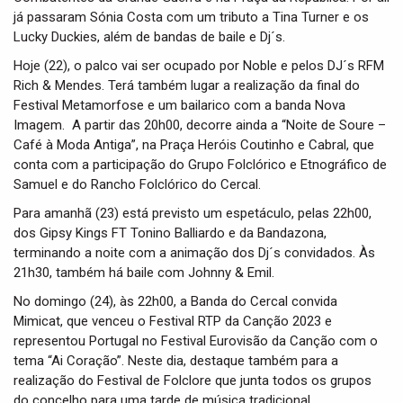
já passaram Sónia Costa com um tributo a Tina Turner e os
Lucky Duckies, além de bandas de baile e Dj´s.
Hoje (22), o palco vai ser ocupado por Noble e pelos DJ´s RFM
Rich & Mendes. Terá também lugar a realização da final do
Festival Metamorfose e um bailarico com a banda Nova
Imagem. A partir das 20h00, decorre ainda a “Noite de Soure –
Café à Moda Antiga”, na Praça Heróis Coutinho e Cabral, que
conta com a participação do Grupo Folclórico e Etnográfico de
Samuel e do Rancho Folclórico do Cercal.
Para amanhã (23) está previsto um espetáculo, pelas 22h00,
dos Gipsy Kings FT Tonino Balliardo e da Bandazona,
terminando a noite com a animação dos Dj´s convidados. Às
21h30, também há baile com Johnny & Emil.
No domingo (24), às 22h00, a Banda do Cercal convida
Mimicat, que venceu o Festival RTP da Canção 2023 e
representou Portugal no Festival Eurovisão da Canção com o
tema “Ai Coração”. Neste dia, destaque também para a
realização do Festival de Folclore que junta todos os grupos
do concelho para uma tarde de música tradicional.