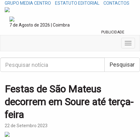
GRUPO MEDIA CENTRO
ESTATUTO EDITORIAL
CONTACTOS
7 de Agosto de 2026 | Coimbra
PUBLICIDADE
T
o
g
P
g
Pesquisar
e
l
s
e
q
n
u
Festas de São Mateus
a
i
v
s
decorrem em Soure até terça-
i
a
g
r
feira
a
t
i
22 de Setembro 2023
o
n