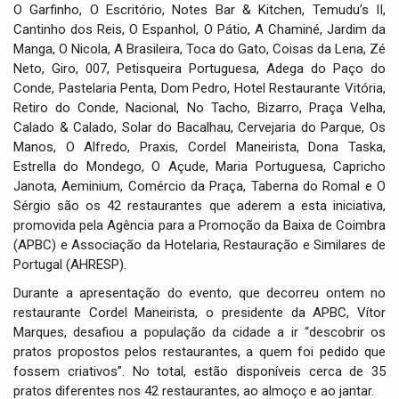
O Garfinho, O Escritório, Notes Bar & Kitchen, Temudu’s II,
Cantinho dos Reis, O Espanhol, O Pátio, A Chaminé, Jardim da
Manga, O Nicola, A Brasileira, Toca do Gato, Coisas da Lena, Zé
Neto, Giro, 007, Petisqueira Portuguesa, Adega do Paço do
Conde, Pastelaria Penta, Dom Pedro, Hotel Restaurante Vitória,
Retiro do Conde, Nacional, No Tacho, Bizarro, Praça Velha,
Calado & Calado, Solar do Bacalhau, Cervejaria do Parque, Os
Manos, O Alfredo, Praxis, Cordel Maneirista, Dona Taska,
Estrella do Mondego, O Açude, Maria Portuguesa, Capricho
Janota, Aeminium, Comércio da Praça, Taberna do Romal e O
Sérgio são os 42 restaurantes que aderem a esta iniciativa,
promovida pela Agência para a Promoção da Baixa de Coimbra
(APBC) e Associação da Hotelaria, Restauração e Similares de
Portugal (AHRESP).
Durante a apresentação do evento, que decorreu ontem no
restaurante Cordel Maneirista, o presidente da APBC, Vítor
Marques, desafiou a população da cidade a ir “descobrir os
pratos propostos pelos restaurantes, a quem foi pedido que
fossem criativos”. No total, estão disponíveis cerca de 35
pratos diferentes nos 42 restaurantes, ao almoço e ao jantar.