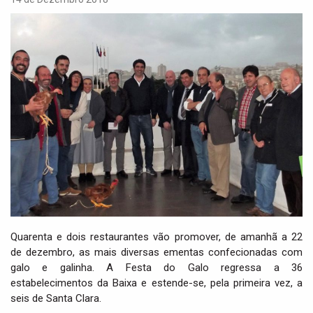
i
g
a
t
i
o
n
Quarenta e dois restaurantes vão promover, de amanhã a 22
de dezembro, as mais diversas ementas confecionadas com
galo e galinha. A Festa do Galo regressa a 36
estabelecimentos da Baixa e estende-se, pela primeira vez, a
seis de Santa Clara.