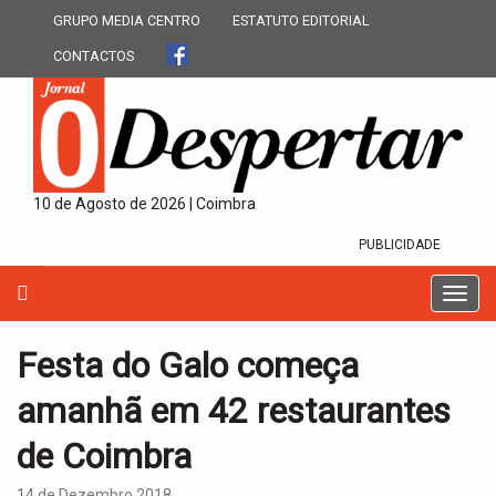
GRUPO MEDIA CENTRO
ESTATUTO EDITORIAL
CONTACTOS
10 de Agosto de 2026 | Coimbra
PUBLICIDADE
T
o
g
Festa do Galo começa
g
l
amanhã em 42 restaurantes
e
n
de Coimbra
a
v
14 de Dezembro 2018