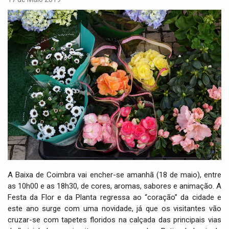
i
g
a
t
i
o
n
A Baixa de Coimbra vai encher-se amanhã (18 de maio), entre
as 10h00 e as 18h30, de cores, aromas, sabores e animação. A
Festa da Flor e da Planta regressa ao “coração” da cidade e
este ano surge com uma novidade, já que os visitantes vão
cruzar-se com tapetes floridos na calçada das principais vias