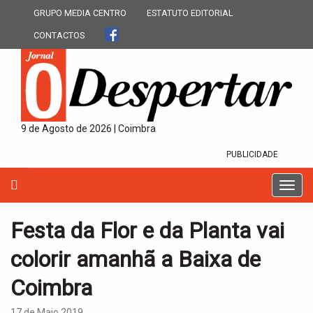
GRUPO MEDIA CENTRO
ESTATUTO EDITORIAL
CONTACTOS
9 de Agosto de 2026 | Coimbra
PUBLICIDADE
T
o
g
Festa da Flor e da Planta vai
g
l
colorir amanhã a Baixa de
e
n
Coimbra
a
v
17 de Maio 2019