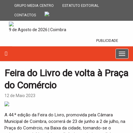
GRUPO MEDIA CENTRO
ESTATUTO EDITORIAL
CONTACTOS
9 de Agosto de 2026 | Coimbra
PUBLICIDADE
T
o
g
Feira do Livro de volta à Praça
g
l
do Comércio
e
n
12 de Maio 2023
a
v
i
A 44.ª edição da Feira do Livro, promovida pela Câmara
g
Municipal de Coimbra, ocorrerá de 23 de junho a 2 de julho, na
a
Praça do Comércio, na Baixa da cidade, tornando-se o
t