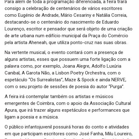
Para além de toda a programação diferenciada, a feira trará
consigo a celebração de centenários de vários escritores
como Eugénio de Andrade, Mário Cesariny e Natália Correia,
destacando-se o centenário do nascimento de Eduardo
Lourenço, escritor e pensador que será objeto de uma criação
de arte urbana num edifício municipal da Praça do Comércio
pela artista Aheneah, que utiliza ponto-cruz nas suas obras.
Na vertente musical, o evento contará com a presença de
alguns artistas, esses que possuem uma forte ligação com a
palavra como, por exemplo, Joana Alegre, Adolfo Luxúria
Canibal, A Garota Não, a Lisbon Poetry Orchestra, com o
espetáculo “Os Surrealistas”, Maze & Spock e ainda NERVE,
com o seu projeto de sessões de poesia do autor “Purga”.
A feira irá contemplar também os artistas e músicos
emergentes de Coimbra, com o apoio da Associação Cultural
Apura, que irá trazer alguns espetáculos e performances que
ligam a poesia e a música.
O público infantojuvenil possuirá horas do conto e atividades
em que participam escritores como José Fanha, Milu Loureiro,