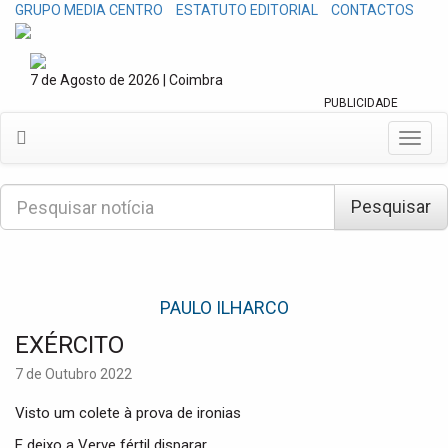
GRUPO MEDIA CENTRO
ESTATUTO EDITORIAL
CONTACTOS
7 de Agosto de 2026 | Coimbra
PUBLICIDADE
T
o
g
P
g
Pesquisar
e
l
s
e
q
n
u
a
i
v
PAULO ILHARCO
s
i
a
EXÉRCITO
g
r
a
7 de Outubro 2022
t
i
Visto um colete à prova de ironias
o
n
E deixo a Verve fértil disparar.