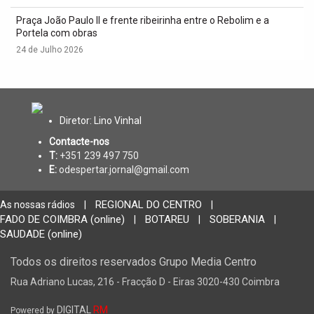
Praça João Paulo II e frente ribeirinha entre o Rebolim e a
Portela com obras
24 de Julho 2026
Diretor: Lino Vinhal
Contacte-nos
T:
+351 239 497 750
E:
odespertar.jornal@gmail.com
REGIONAL DO CENTRO
As nossas rádios
|
|
FADO DE COIMBRA (online)
BOTAREU
SOBERANIA
|
|
|
SAUDADE (online)
Todos os direitos reservados Grupo Media Centro
Rua Adriano Lucas, 216 - Fracção D - Eiras 3020-430 Coimbra
DIGITAL
RM
Powered by