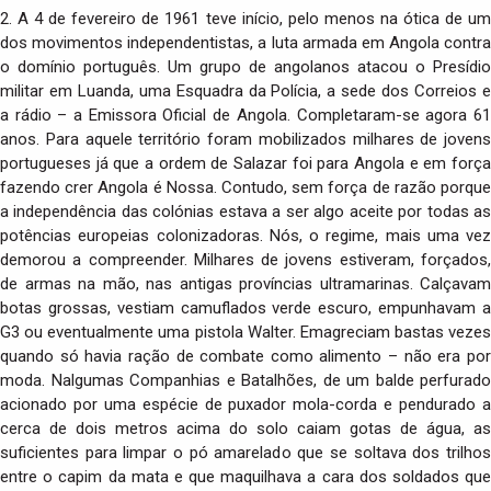
2. A 4 de fevereiro de 1961 teve início, pelo menos na ótica de um
dos movimentos independentistas, a luta armada em Angola contra
o domínio português. Um grupo de angolanos atacou o Presídio
militar em Luanda, uma Esquadra da Polícia, a sede dos Correios e
a rádio – a Emissora Oficial de Angola. Completaram-se agora 61
anos. Para aquele território foram mobilizados milhares de jovens
portugueses já que a ordem de Salazar foi para Angola e em força
fazendo crer Angola é Nossa. Contudo, sem força de razão porque
a independência das colónias estava a ser algo aceite por todas as
potências europeias colonizadoras. Nós, o regime, mais uma vez
demorou a compreender. Milhares de jovens estiveram, forçados,
de armas na mão, nas antigas províncias ultramarinas. Calçavam
botas grossas, vestiam camuflados verde escuro, empunhavam a
G3 ou eventualmente uma pistola Walter. Emagreciam bastas vezes
quando só havia ração de combate como alimento – não era por
moda. Nalgumas Companhias e Batalhões, de um balde perfurado
acionado por uma espécie de puxador mola-corda e pendurado a
cerca de dois metros acima do solo caiam gotas de água, as
suficientes para limpar o pó amarelado que se soltava dos trilhos
entre o capim da mata e que maquilhava a cara dos soldados que