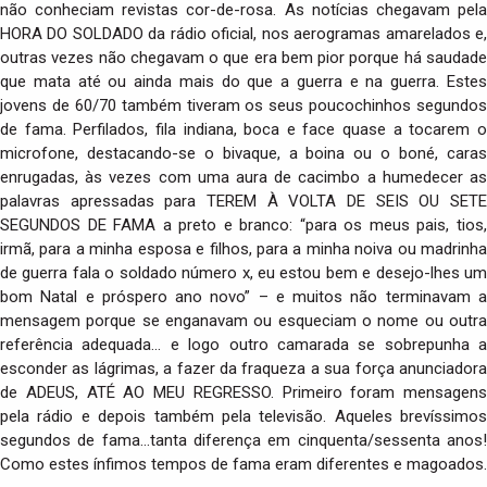
não conheciam revistas cor-de-rosa. As notícias chegavam pela
HORA DO SOLDADO da rádio oficial, nos aerogramas amarelados e,
outras vezes não chegavam o que era bem pior porque há saudade
que mata até ou ainda mais do que a guerra e na guerra. Estes
jovens de 60/70 também tiveram os seus poucochinhos segundos
de fama. Perfilados, fila indiana, boca e face quase a tocarem o
microfone, destacando-se o bivaque, a boina ou o boné, caras
enrugadas, às vezes com uma aura de cacimbo a humedecer as
palavras apressadas para TEREM À VOLTA DE SEIS OU SETE
SEGUNDOS DE FAMA a preto e branco: “para os meus pais, tios,
irmã, para a minha esposa e filhos, para a minha noiva ou madrinha
de guerra fala o soldado número x, eu estou bem e desejo-lhes um
bom Natal e próspero ano novo” – e muitos não terminavam a
mensagem porque se enganavam ou esqueciam o nome ou outra
referência adequada… e logo outro camarada se sobrepunha a
esconder as lágrimas, a fazer da fraqueza a sua força anunciadora
de ADEUS, ATÉ AO MEU REGRESSO. Primeiro foram mensagens
pela rádio e depois também pela televisão. Aqueles brevíssimos
segundos de fama…tanta diferença em cinquenta/sessenta anos!
Como estes ínfimos tempos de fama eram diferentes e magoados.