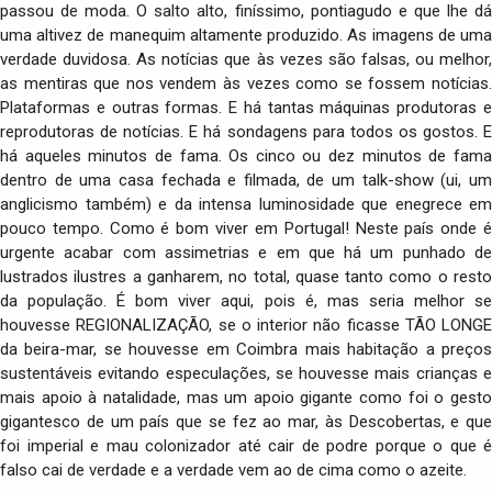
passou de moda. O salto alto, finíssimo, pontiagudo e que lhe dá
uma altivez de manequim altamente produzido. As imagens de uma
verdade duvidosa. As notícias que às vezes são falsas, ou melhor,
as mentiras que nos vendem às vezes como se fossem notícias.
Plataformas e outras formas. E há tantas máquinas produtoras e
reprodutoras de notícias. E há sondagens para todos os gostos. E
há aqueles minutos de fama. Os cinco ou dez minutos de fama
dentro de uma casa fechada e filmada, de um talk-show (ui, um
anglicismo também) e da intensa luminosidade que enegrece em
pouco tempo. Como é bom viver em Portugal! Neste país onde é
urgente acabar com assimetrias e em que há um punhado de
lustrados ilustres a ganharem, no total, quase tanto como o resto
da população. É bom viver aqui, pois é, mas seria melhor se
houvesse REGIONALIZAÇÃO, se o interior não ficasse TÃO LONGE
da beira-mar, se houvesse em Coimbra mais habitação a preços
sustentáveis evitando especulações, se houvesse mais crianças e
mais apoio à natalidade, mas um apoio gigante como foi o gesto
gigantesco de um país que se fez ao mar, às Descobertas, e que
foi imperial e mau colonizador até cair de podre porque o que é
falso cai de verdade e a verdade vem ao de cima como o azeite.