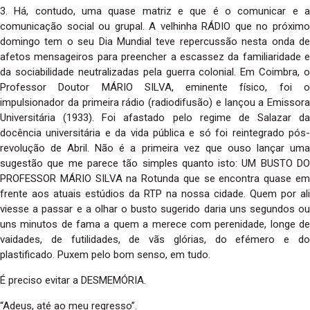
3. Há, contudo, uma quase matriz e que é o comunicar e a
comunicação social ou grupal. A velhinha RÁDIO que no próximo
domingo tem o seu Dia Mundial teve repercussão nesta onda de
afetos mensageiros para preencher a escassez da familiaridade e
da sociabilidade neutralizadas pela guerra colonial. Em Coimbra, o
Professor Doutor MÁRIO SILVA, eminente físico, foi o
impulsionador da primeira rádio (radiodifusão) e lançou a Emissora
Universitária (1933). Foi afastado pelo regime de Salazar da
docência universitária e da vida pública e só foi reintegrado pós-
revolução de Abril. Não é a primeira vez que ouso lançar uma
sugestão que me parece tão simples quanto isto: UM BUSTO DO
PROFESSOR MÁRIO SILVA na Rotunda que se encontra quase em
frente aos atuais estúdios da RTP na nossa cidade. Quem por ali
viesse a passar e a olhar o busto sugerido daria uns segundos ou
uns minutos de fama a quem a merece com perenidade, longe de
vaidades, de futilidades, de vãs glórias, do efémero e do
plastificado. Puxem pelo bom senso, em tudo.
É preciso evitar a DESMEMÓRIA.
“Adeus, até ao meu regresso”.