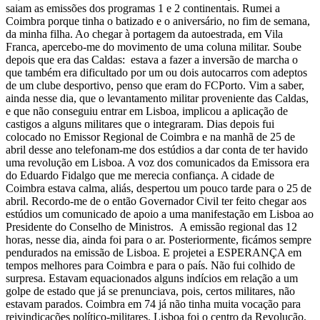
saiam as emissões dos programas 1 e 2 continentais. Rumei a
Coimbra porque tinha o batizado e o aniversário, no fim de semana,
da minha filha. Ao chegar à portagem da autoestrada, em Vila
Franca, apercebo-me do movimento de uma coluna militar. Soube
depois que era das Caldas: estava a fazer a inversão de marcha o
que também era dificultado por um ou dois autocarros com adeptos
de um clube desportivo, penso que eram do FCPorto. Vim a saber,
ainda nesse dia, que o levantamento militar proveniente das Caldas,
e que não conseguiu entrar em Lisboa, implicou a aplicação de
castigos a alguns militares que o integraram. Dias depois fui
colocado no Emissor Regional de Coimbra e na manhã de 25 de
abril desse ano telefonam-me dos estúdios a dar conta de ter havido
uma revolução em Lisboa. A voz dos comunicados da Emissora era
do Eduardo Fidalgo que me merecia confiança. A cidade de
Coimbra estava calma, aliás, despertou um pouco tarde para o 25 de
abril. Recordo-me de o então Governador Civil ter feito chegar aos
estúdios um comunicado de apoio a uma manifestação em Lisboa ao
Presidente do Conselho de Ministros. A emissão regional das 12
horas, nesse dia, ainda foi para o ar. Posteriormente, ficámos sempre
pendurados na emissão de Lisboa. E projetei a ESPERANÇA em
tempos melhores para Coimbra e para o país. Não fui colhido de
surpresa. Estavam equacionados alguns indícios em relação a um
golpe de estado que já se prenunciava, pois, certos militares, não
estavam parados. Coimbra em 74 já não tinha muita vocação para
reivindicações político-militares. Lisboa foi o centro da Revolução.