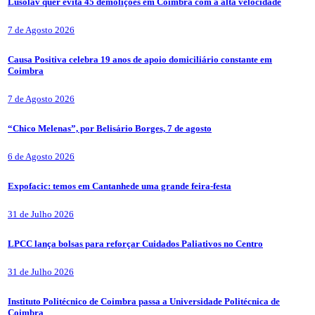
Lusolav quer evita 45 demolições em Coimbra com a alta velocidade
7 de Agosto 2026
Causa Positiva celebra 19 anos de apoio domiciliário constante em
Coimbra
7 de Agosto 2026
“Chico Melenas”, por Belisário Borges, 7 de agosto
6 de Agosto 2026
Expofacic: temos em Cantanhede uma grande feira-festa
31 de Julho 2026
LPCC lança bolsas para reforçar Cuidados Paliativos no Centro
31 de Julho 2026
Instituto Politécnico de Coimbra passa a Universidade Politécnica de
Coimbra