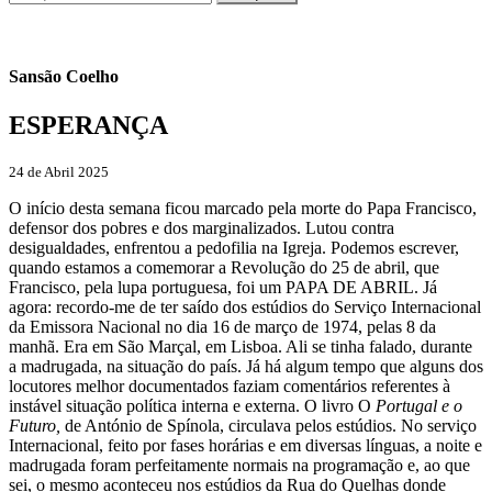
Sansão Coelho
ESPERANÇA
24 de Abril 2025
O início desta semana ficou marcado pela morte do Papa Francisco,
defensor dos pobres e dos marginalizados. Lutou contra
desigualdades, enfrentou a pedofilia na Igreja. Podemos escrever,
quando estamos a comemorar a Revolução do 25 de abril, que
Francisco, pela lupa portuguesa, foi um PAPA DE ABRIL. Já
agora: recordo-me de ter saído dos estúdios do Serviço Internacional
da Emissora Nacional no dia 16 de março de 1974, pelas 8 da
manhã. Era em São Marçal, em Lisboa. Ali se tinha falado, durante
a madrugada, na situação do país. Já há algum tempo que alguns dos
locutores melhor documentados faziam comentários referentes à
instável situação política interna e externa. O livro O
Portugal e o
Futuro,
de António de Spínola, circulava pelos estúdios. No serviço
Internacional, feito por fases horárias e em diversas línguas, a noite e
madrugada foram perfeitamente normais na programação e, ao que
sei, o mesmo aconteceu nos estúdios da Rua do Quelhas donde