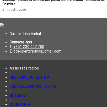
Coimbra
31 de Julho 2026
Diretor: Lino Vinhal
Contacte-nos
T:
+351 239 497 750
E:
odespertar.jornal@gmail.com
As nossas rádios
|
REGIONAL DO CENTRO
|
FADO DE COIMBRA (online)
|
BOTAREU
|
SOBERANIA