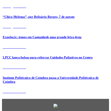
7 de Agosto 2026
“Chico Melenas”, por Belisário Borges, 7 de agosto
6 de Agosto 2026
Expofacic: temos em Cantanhede uma grande feira-festa
31 de Julho 2026
LPCC lança bolsas para reforçar Cuidados Paliativos no Centro
31 de Julho 2026
Instituto Politécnico de Coimbra passa a Universidade Politécnica de
Coimbra
31 de Julho 2026