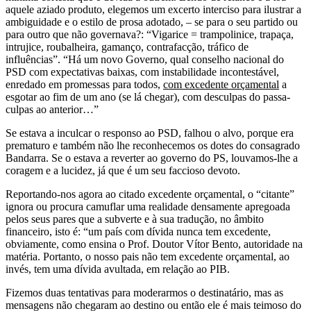
aquele aziado produto, elegemos um excerto interciso para ilustrar a
ambiguidade e o estilo de prosa adotado, – se para o seu partido ou
para outro que não governava?: “Vigarice = trampolinice, trapaça,
intrujice, roubalheira, gamanço, contrafacção, tráfico de
influências”. “Há um novo Governo, qual conselho nacional do
PSD com expectativas baixas, com instabilidade incontestável,
enredado em promessas para todos,
com excedente orçamental
a
esgotar ao fim de um ano (se lá chegar), com desculpas do passa-
culpas ao anterior…”
Se estava a inculcar o responso ao PSD, falhou o alvo, porque era
prematuro e também não lhe reconhecemos os dotes do consagrado
Bandarra. Se o estava a reverter ao governo do PS, louvamos-lhe a
coragem e a lucidez, já que é um seu faccioso devoto.
Reportando-nos agora ao citado excedente orçamental, o “citante”
ignora ou procura camuflar uma realidade densamente apregoada
pelos seus pares que a subverte e à sua tradução, no âmbito
financeiro, isto é: “um país com dívida nunca tem excedente,
obviamente, como ensina o Prof. Doutor Vítor Bento, autoridade na
matéria. Portanto, o nosso pais não tem excedente orçamental, ao
invés, tem uma dívida avultada, em relação ao PIB.
Fizemos duas tentativas para moderarmos o destinatário, mas as
mensagens não chegaram ao destino ou então ele é mais teimoso do