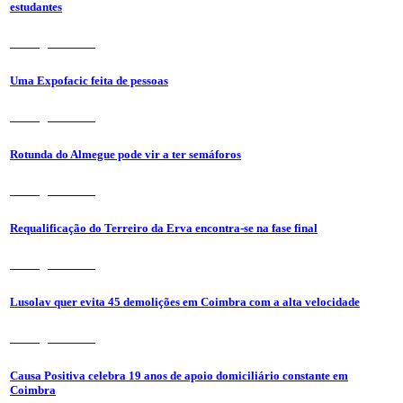
estudantes
7 de Agosto 2026
Uma Expofacic feita de pessoas
7 de Agosto 2026
Rotunda do Almegue pode vir a ter semáforos
7 de Agosto 2026
Requalificação do Terreiro da Erva encontra-se na fase final
7 de Agosto 2026
Lusolav quer evita 45 demolições em Coimbra com a alta velocidade
7 de Agosto 2026
Causa Positiva celebra 19 anos de apoio domiciliário constante em
Coimbra