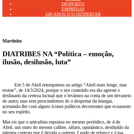
DESPORTO
EMPRESAS
100 ANOS D´O DESPERTAR
Martinho
DIATRIBES NA “Política – emoção,
ilusão, desilusão, luta”
19 de Abril 2024
Em 5 de Abril retorquimos ao artigo “Abril mais longe, mas
resiste”, de 14/3/2024, porque o seu conteúdo era tão agreste e
desfasado da certeza factual que o levámos na conta de um devaneio
do autor, mas sem prescindirmos de o despertar da letargia,
acenando-lhe com alguns ícones políticos decorrentes que ecoassem
no seu espírito.
Mas eis que o articulista espraiou no mesmo periódico, de 4 de
Abril, um outro do mesmo calibre, sáfaro, opiniástico, destituído da
mínima cortesia que é devida a outrem. Lendo de relance e à toa